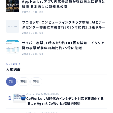
AppHarbr、アプリ内広告品質が収益向上に寄与と
解説 日本向けに新知見公開
2026.08.08
プロセッサ・コンピューティングチップ市場、AIとデー
タセンター需要に牽引され2035年に約1.1兆ドル規
No Image
模へ成長か
2026.08.08
サイバー攻撃、1秒あたり約101回を検知 イタリア
発の攻撃が前年同期比約75倍に急増
2026.08.08
もっと見る
人気記事
7日
30日
90日
217 Views
2026.08.07
1
CoWorker、AI時代のインシデント対応を高速化する
「Blue Agent CoWork」を提供開始