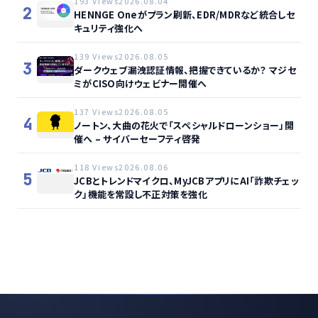
193 Views
2026.08.04
2
HENNGE Oneがプラン刷新、EDR/MDRなど統合しセ
キュリティ強化へ
139 Views
2026.08.05
3
ダークウェブ漏洩認証情報、把握できているか？ マジセ
ミがCISO向けウェビナー開催へ
137 Views
2026.08.05
4
ノートン、大曲の花火で「スペシャルドローンショー」開
催へ – サイバーセーフティ啓発
118 Views
2026.08.06
5
JCBとトレンドマイクロ、MyJCBアプリにAI「詐欺チェッ
ク」機能を常設し不正対策を強化