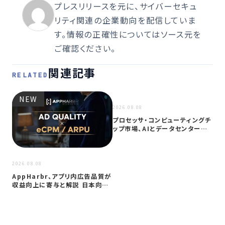
プレスリリースを元に、サイバーセキュ
リティ関連の企業動向を配信していま
す。情報の正確性についてはソース元を
ご確認ください。
関連記事
RELATED
NEW
NEW
2026.08.08
プロセッサ・コンピューティングチ
ップ市場、AIとデータセンター需
要に…
2026
2026.08.08
サイ
AppHarbr、アプリ内広告品質が
を
収益向上に寄与と解説 日本向け
同
に…