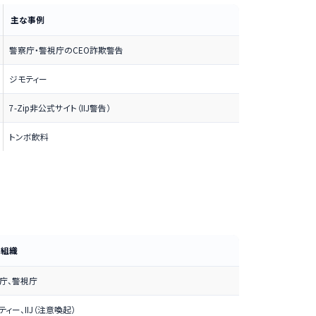
主な事例
警察庁・警視庁のCEO詐欺警告
ジモティー
7-Zip非公式サイト（IIJ警告）
トンボ飲料
な組織
庁、警視庁
ティー、IIJ（注意喚起）