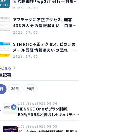
大な脆弱性「wp2shell」—対象バ
ージョンと緊急対応
2026.07.18
アフラックに不正アクセス、顧客
438万人分の情報漏えい 口座情
報含む顧客も約23万人分
2026.07.02
STNetに不正アクセス、ピカラの
メール認証情報漏えいの恐れ 全
利用者にパスワード変更を要請
2026.07.02
っと見る
気記事
7日
30日
90日
159 Views
2026.08.04
1
HENNGE Oneがプラン刷新、
EDR/MDRなど統合しセキュリティ
強化へ
106 Views
2026.08.05
2
ダークウェブ漏洩認証情報、把握で