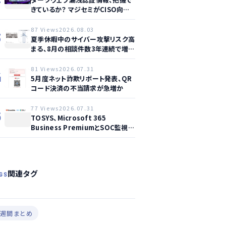
きているか？ マジセミがCISO向け
ウェビナー開催へ
87 Views
2026.08.03
3
夏季休暇中のサイバー攻撃リスク高
まる、8月の相談件数3年連続で増加
か
81 Views
2026.07.31
4
5月度ネット詐欺リポート発表、QR
コード決済の不当請求が急増か
77 Views
2026.07.31
5
TOSYS、Microsoft 365
Business PremiumとSOC監視を
統合した新サービス提供開始
関連タグ
GS
#週間まとめ