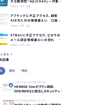
大な脆弱性「wp2shell」—対象バ
ージョンと緊急対応
2026.07.18
アフラックに不正アクセス、顧客
438万人分の情報漏えい 口座情
報含む顧客も約23万人分
2026.07.02
STNetに不正アクセス、ピカラの
メール認証情報漏えいの恐れ 全
利用者にパスワード変更を要請
2026.07.02
っと見る
気記事
7日
30日
90日
126 Views
2026.08.04
1
HENNGE Oneがプラン刷新、
EDR/MDRなど統合しセキュリティ
強化へ
120 Views
2026.07.31
2
サプライチェーンの脅威に「情報共