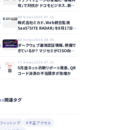
有」で対抗か ドコモビジネス、新サ
ービス提供開始
88 Views
2026.07.31
3
株式会社ミカド、Web統合監視
SaaS『SITE RADAR』を8月17日よ
り提供開始 – 月額1,500円から4領
域を自動監視、動的サイト…
84 Views
2026.08.05
4
ダークウェブ漏洩認証情報、把握で
きているか？ マジセミがCISO向け
ウェビナー開催へ
77 Views
2026.07.31
5
5月度ネット詐欺リポート発表、QR
コード決済の不当請求が急増か
関連タグ
GS
#フィッシング
#不正アクセス