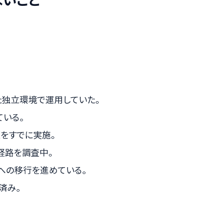
た独立環境で運用していた。
ている。
をすでに実施。
経路を調査中。
への移行を進めている。
済み。