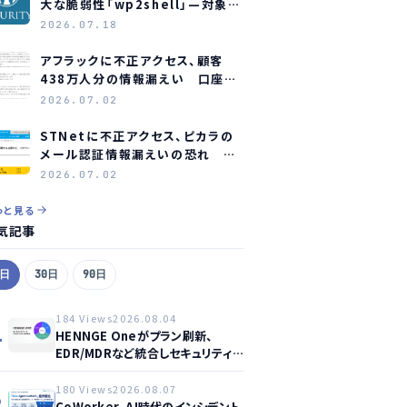
大な脆弱性「wp2shell」—対象バ
ージョンと緊急対応
2026.07.18
アフラックに不正アクセス、顧客
438万人分の情報漏えい 口座情
報含む顧客も約23万人分
2026.07.02
STNetに不正アクセス、ピカラの
メール認証情報漏えいの恐れ 全
利用者にパスワード変更を要請
2026.07.02
っと見る
気記事
7日
30日
90日
184 Views
2026.08.04
1
HENNGE Oneがプラン刷新、
EDR/MDRなど統合しセキュリティ
強化へ
180 Views
2026.08.07
2
CoWorker、AI時代のインシデント