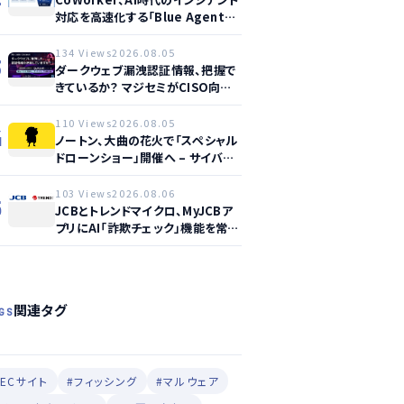
対応を高速化する「Blue Agent
CoWork」を提供開始
134 Views
2026.08.05
3
ダークウェブ漏洩認証情報、把握で
きているか？ マジセミがCISO向け
ウェビナー開催へ
110 Views
2026.08.05
4
ノートン、大曲の花火で「スペシャル
ドローンショー」開催へ – サイバー
セーフティ啓発
103 Views
2026.08.06
5
JCBとトレンドマイクロ、MyJCBア
プリにAI「詐欺チェック」機能を常設
し不正対策を強化
関連タグ
GS
#ECサイト
#フィッシング
#マルウェア