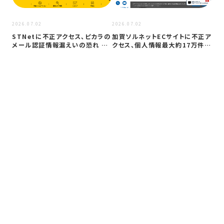
2026.07.02
2026.07.02
2026
STNetに不正アクセス、ピカラの
加賀ソルネットECサイトに不正ア
株式
メール認証情報漏えいの恐れ 全
クセス、個人情報最大約17万件流
Ag
利用…
出か
え