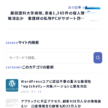
次の記事
藤田医科大学病院、患者1,365件の個人情
報流出か 看護師の私物PCがサポート詐欺
被害
サイト内検索
SEARCH
このカテゴリの最新
CATEGORY
WordPressコアに認証不要の重大な脆弱性
「wp2shell」—対象バージョンと緊急対応
2026.07.18
アフラックに不正アクセス、顧客438万人分の情報漏
えい 口座情報含む顧客も約23万人分