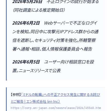
2026年5月26日
不正ログインの試行が始まる
（同社調査による推定開始日）
2026年6月2日
Webサーバーで不正なログイ
ンを検知。同日中に攻撃元IPアドレス群からの通
信を遮断し、セキュリティ対策を強化。所轄警察
署へ通報・相談、個人情報保護委員会へ報告
2026年6月5日
ユーザー向け相談窓口を設
置。ニュースリリースで公表
【参照】
「ミドルの転職」への不正アクセス発生に関するお詫び
とご報告 | エン株式会社（en Inc.）
https://corp.en-japan.com/newsrelease/2026/45568.htm