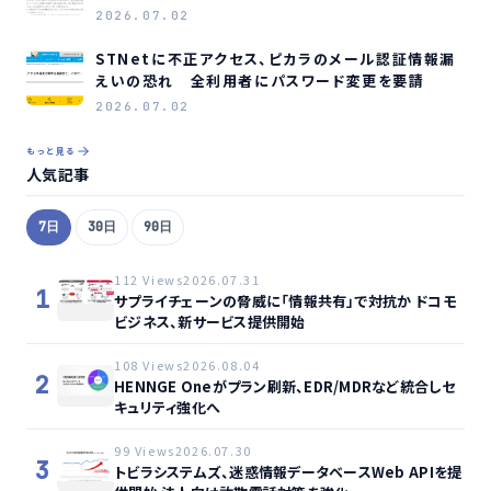
2026.07.02
STNetに不正アクセス、ピカラのメール認証情報漏
えいの恐れ 全利用者にパスワード変更を要請
2026.07.02
もっと見る
人気記事
7日
30日
90日
112 Views
2026.07.31
1
サプライチェーンの脅威に「情報共有」で対抗か ドコモ
ビジネス、新サービス提供開始
108 Views
2026.08.04
2
HENNGE Oneがプラン刷新、EDR/MDRなど統合しセ
キュリティ強化へ
99 Views
2026.07.30
3
トビラシステムズ、迷惑情報データベースWeb APIを提