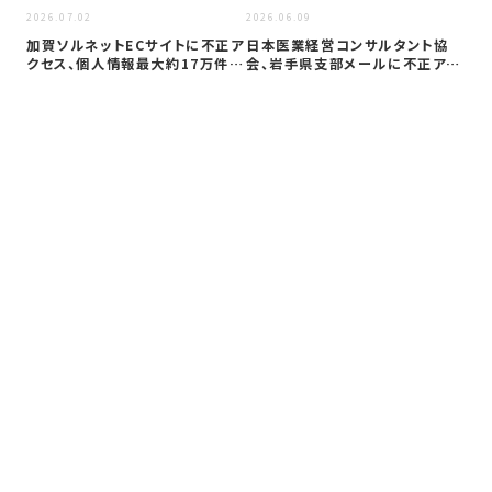
2026.07.02
2026.06.09
2026
加賀ソルネットECサイトに不正ア
日本医業経営コンサルタント協
山
クセス、個人情報最大約17万件流
会、岩手県支部メールに不正アク
ー
出か
セス 10…
調