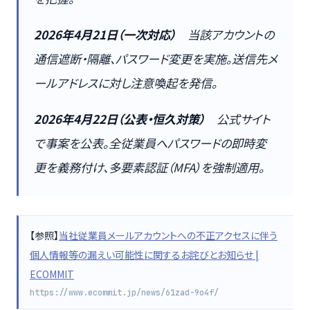
2026年4月21日（一次対応）
当該アカウントの
通信遮断・隔離、パスワード変更を実施。送信先メ
ールアドレスに対し注意喚起を発信。
2026年4月22日（公表・恒久対策）
公式サイト
で事案を公表。全従業員へパスワードの即時変
更を義務付け、多要素認証（MFA）を強制適用。
【参照】
当社従業員メールアカウントへの不正アクセスに伴う
個人情報等の漏えい可能性に関するお詫びとお知らせ |
ECOMMIT
https://www.ecommit.jp/news/61zad-9o4f/