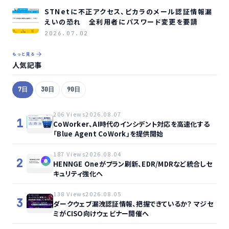
STNetに不正アクセス、ピカラのメール認証情報漏
えいの恐れ 全利用者にパスワード変更を要請
2026.07.02
もっと見る
人気記事
7日
30日
90日
206 Views
2026.08.07
1
CoWorker、AI時代のインシデント対応を高速化する
「Blue Agent CoWork」を提供開始
187 Views
2026.08.04
2
HENNGE Oneがプラン刷新、EDR/MDRなど統合しセ
キュリティ強化へ
138 Views
2026.08.05
3
ダークウェブ漏洩認証情報、把握できているか？ マジセ
ミがCISO向けウェビナー開催へ