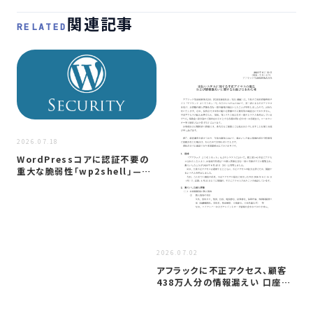
関連記事
RELATED
2026.07.18
2026
WordPressコアに認証不要の
ST
重大な脆弱性「wp2shell」—…
メ
利
2026.07.02
アフラックに不正アクセス、顧客
438万人分の情報漏えい 口座情
報含む…