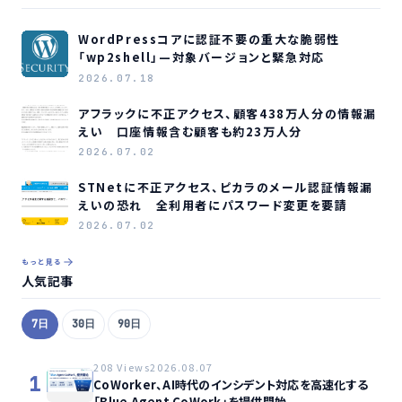
WordPressコアに認証不要の重大な脆弱性
「wp2shell」—対象バージョンと緊急対応
2026.07.18
アフラックに不正アクセス、顧客438万人分の情報漏
えい 口座情報含む顧客も約23万人分
2026.07.02
STNetに不正アクセス、ピカラのメール認証情報漏
えいの恐れ 全利用者にパスワード変更を要請
2026.07.02
もっと見る
人気記事
7日
30日
90日
208 Views
2026.08.07
1
CoWorker、AI時代のインシデント対応を高速化する
「Blue Agent CoWork」を提供開始