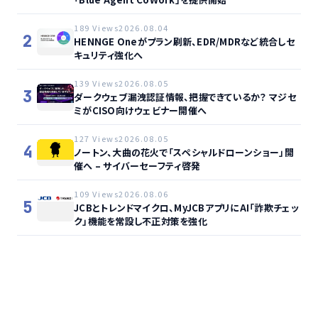
189 Views
2026.08.04
2
HENNGE Oneがプラン刷新、EDR/MDRなど統合しセ
キュリティ強化へ
139 Views
2026.08.05
3
ダークウェブ漏洩認証情報、把握できているか？ マジセ
ミがCISO向けウェビナー開催へ
127 Views
2026.08.05
4
ノートン、大曲の花火で「スペシャルドローンショー」開
催へ – サイバーセーフティ啓発
109 Views
2026.08.06
5
JCBとトレンドマイクロ、MyJCBアプリにAI「詐欺チェッ
ク」機能を常設し不正対策を強化