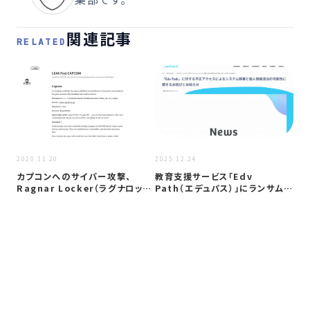
関連記事
RELATED
2025
2020.11.20
2025.12.24
ハウ
カプコンへのサイバー攻撃、
教育支援サービス「Edv
個
Ragnar Locker（ラグナロッカ
Path（エデュパス）」にランサムウ
健
ー…
ェア攻…