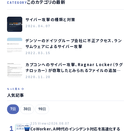
このカテゴリの最新
CATEGORY
サイバー攻撃の種類と対策
2026.04.07
デンソーのドイツグループ会社に不正アクセス、ラン
サムウェアによるサイバー攻撃
2022.03.15
カプコンへのサイバー攻撃、Ragnar Locker（ラグ
ナロッカー）が窃取したとみられるファイルの追加公
開を継続
2020.11.20
もっと見る
人気記事
7日
30日
90日
225 Views
2026.08.07
1
CoWorker、AI時代のインシデント対応を高速化する