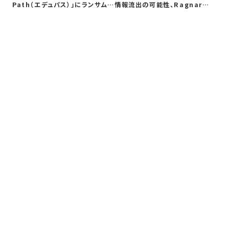
ェ
Path（エデュパス）」にランサムウ
情報流出の可能性、Ragnar
動
ェア攻…
Loc…