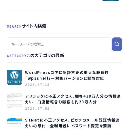
策
サイト内検索
SEARCH
このカテゴリの最新
CATEGORY
WordPressコアに認証不要の重大な脆弱性
「wp2shell」—対象バージョンと緊急対応
2026.07.18
アフラックに不正アクセス、顧客438万人分の情報漏
えい 口座情報含む顧客も約23万人分
2026.07.02
STNetに不正アクセス、ピカラのメール認証情報漏
えいの恐れ 全利用者にパスワード変更を要請