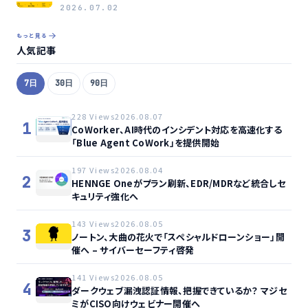
2026.07.02
もっと見る
人気記事
7日
30日
90日
228 Views
2026.08.07
1
CoWorker、AI時代のインシデント対応を高速化する
「Blue Agent CoWork」を提供開始
197 Views
2026.08.04
2
HENNGE Oneがプラン刷新、EDR/MDRなど統合しセ
キュリティ強化へ
143 Views
2026.08.05
3
ノートン、大曲の花火で「スペシャルドローンショー」開
催へ – サイバーセーフティ啓発
141 Views
2026.08.05
4
ダークウェブ漏洩認証情報、把握できているか？ マジセ
ミがCISO向けウェビナー開催へ