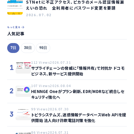
STNetに不正アクセス、ピカラのメール認証情報漏
えいの恐れ 全利用者にパスワード変更を要請
2026.07.02
もっと見る
人気記事
7日
30日
90日
112 Views
2026.07.31
1
サプライチェーンの脅威に「情報共有」で対抗か ドコモ
ビジネス、新サービス提供開始
107 Views
2026.08.04
2
HENNGE Oneがプラン刷新、EDR/MDRなど統合しセ
キュリティ強化へ
99 Views
2026.07.30
3
トビラシステムズ、迷惑情報データベースWeb APIを提
供開始 法人向け詐欺電話対策を強化
86 Views
2026.07.31