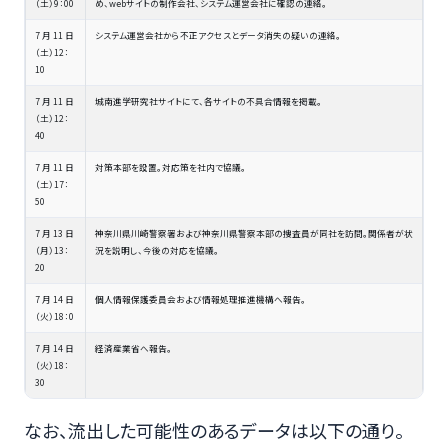
（土）9：00
め、webサイトの制作会社、システム運営会社に確認の連絡。
7 月 11 日
システム運営会社から不正アクセスとデータ消失の疑いの連絡。
（土）12：
10
7 月 11 日
城南進学研究社サイトにて、各サイトの不具合情報を掲載。
（土）12：
40
7 月 11 日
対策本部を設置。対応策を社内で協議。
（土）17：
50
7 月 13 日
神奈川県川崎警察署および神奈川県警察本部の捜査員が同社を訪問。関係者が状
（月）13：
況を説明し、今後の対応を協議。
20
7 月 14 日
個人情報保護委員会および情報処理推進機構へ報告。
（火）18：0
7 月 14 日
経済産業省へ報告。
（火）18：
30
なお、流出した可能性のあるデータは以下の通り。