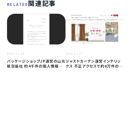
関連記事
RELATED
2026
2026.01.28
2026.01.27
to
パッケージショップJP運営の山元
ジャストカーテン運営インテリッ
ト 
紙包装社 約4千件の個人情報漏
クス 不正アクセスで約6万件の個
30
洩か …
人情報…