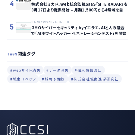
4
株式会社ミカド、Web統合監視SaaS『SITE RADAR』を
8月17日より提供開始 – 月額1,500円から4領域を自動
監視、動的サイト…
84 Views
2026.07.30
5
GMOサイバーセキュリティ byイエラエ、AIと人の融合
で「AIホワイトハッカー ペネトレーションテスト」を開始
関連タグ
TAGS
#webサイト消失
#データ消失
#個人情報流出
#城南コベッツ
#城南予備校
#株式会社城南進学研究社