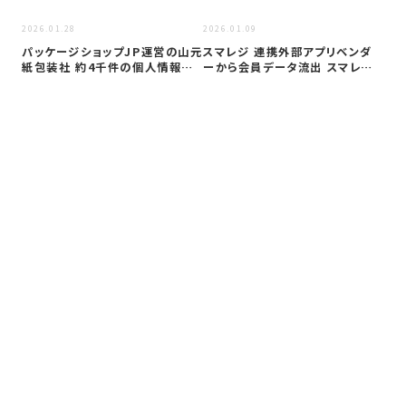
2026
2026.01.28
2026.01.09
ダ
パッケージショップJP運営の山元
スマレジ 連携外部アプリベンダ
Bo
紙包装社 約4千件の個人情報漏
ーから会員データ流出 スマレジ
不
洩か …
本体シス…