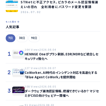
STNetに不正アクセス、ピカラのメール認証情報漏
えいの恐れ 全利用者にパスワード変更を要請
2026.07.02
もっと見る
人気記事
7日
30日
90日
164 Views
2026.08.04
1
HENNGE Oneがプラン刷新、EDR/MDRなど統合しセ
キュリティ強化へ
127 Views
2026.08.07
2
CoWorker、AI時代のインシデント対応を高速化する
「Blue Agent CoWork」を提供開始
108 Views
2026.08.05
3
ダークウェブ漏洩認証情報、把握できているか？ マジセ
ミがCISO向けウェビナー開催へ
91 Views
2026.08.03