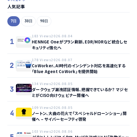
人気記事
7日
30日
90日
183 Views
2026.08.04
1
HENNGE Oneがプラン刷新、EDR/MDRなど統合しセ
キュリティ強化へ
178 Views
2026.08.07
2
CoWorker、AI時代のインシデント対応を高速化する
「Blue Agent CoWork」を提供開始
134 Views
2026.08.05
3
ダークウェブ漏洩認証情報、把握できているか？ マジセ
ミがCISO向けウェビナー開催へ
109 Views
2026.08.05
4
ノートン、大曲の花火で「スペシャルドローンショー」開
催へ – サイバーセーフティ啓発
103 Views
2026.08.06