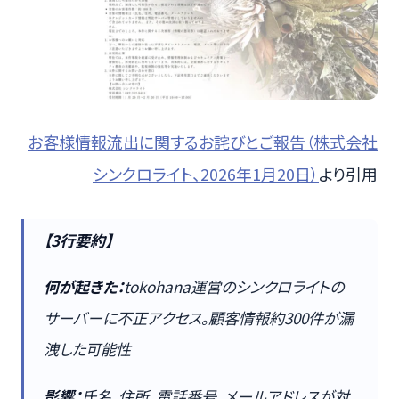
お客様情報流出に関するお詫びとご報告（株式会社
シンクロライト、2026年1月20日）
より引用
【3行要約】
何が起きた：
tokohana運営のシンクロライトの
サーバーに不正アクセス。顧客情報約300件が漏
洩した可能性
影響：
氏名、住所、電話番号、メールアドレスが対