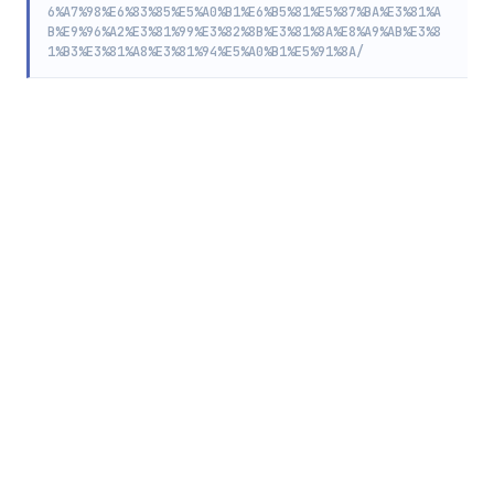
6%A7%98%E6%83%85%E5%A0%B1%E6%B5%81%E5%87%BA%E3%81%A
B%E9%96%A2%E3%81%99%E3%82%8B%E3%81%8A%E8%A9%AB%E3%8
1%B3%E3%81%A8%E3%81%94%E5%A0%B1%E5%91%8A/