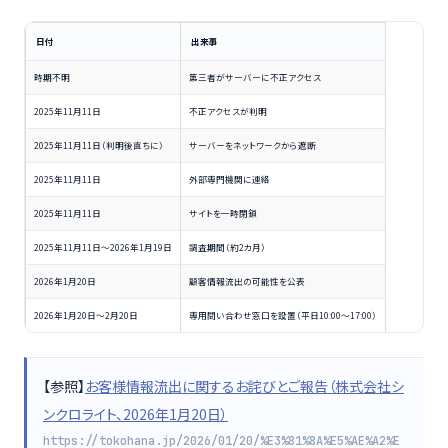
日付
出来事
時期不明
第三者がサーバーに不正アクセス
2025年11月11日
不正アクセスが判明
2025年11月11日（判明後直ちに）
サーバーをネットワークから遮断
2025年11月11日
外部専門機関に連絡
2025年11月11日
サイトを一時閉鎖
2025年11月11日〜2026年1月19日
調査期間（約2カ月）
2026年1月20日
顧客情報流出の可能性を公表
2026年1月20日〜2月20日
専用問い合わせ窓口を設置（平日10:00〜17:00）
【参照】
お客様情報流出に関するお詫びとご報告（株式会社シ
ンクロライト、2026年1月20日）
https://tokohana.jp/2026/01/20/%E3%81%8A%E5%AE%A2%E