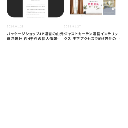
2026
2026.01.28
2026.01.27
田
パッケージショップJP運営の山元
ジャストカーテン運営インテリッ
ー
紙包装社 約4千件の個人情報漏
クス 不正アクセスで約6万件の個
は5
洩か …
人情報…