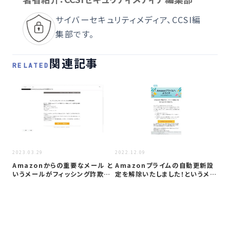
サイバーセキュリティメディア、CCSI編
集部です。
関連記事
RELATED
2022
2023.03.29
2022.12.09
【
Amazonからの重要なメール と
Amazonプライムの自動更新設
メ
いうメールがフィッシング詐欺か
定を解除いたしました！というメー
証
検証…
ルが…