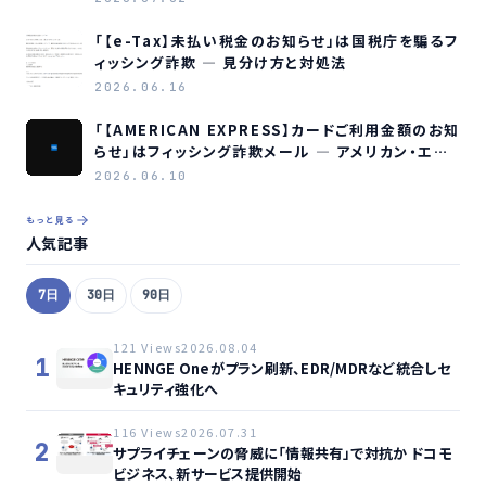
「【e-Tax】未払い税金のお知らせ」は国税庁を騙るフ
ィッシング詐欺 ― 見分け方と対処法
2026.06.16
「【AMERICAN EXPRESS】カードご利用金額のお知
らせ」はフィッシング詐欺メール ― アメリカン・エキ
スプレスを装う偽メールの見分け方
2026.06.10
もっと見る
人気記事
7日
30日
90日
121 Views
2026.08.04
1
HENNGE Oneがプラン刷新、EDR/MDRなど統合しセ
キュリティ強化へ
116 Views
2026.07.31
2
サプライチェーンの脅威に「情報共有」で対抗か ドコモ
ビジネス、新サービス提供開始