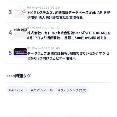
99 Views
2026.07.30
3
トビラシステムズ、迷惑情報データベースWeb APIを提
供開始 法人向け詐欺電話対策を強化
87 Views
2026.07.31
4
株式会社ミカド、Web統合監視SaaS『SITE RADAR』を
8月17日より提供開始 – 月額1,500円から4領域を自動
監視、動的サイト…
82 Views
2026.08.05
5
ダークウェブ漏洩認証情報、把握できているか？ マジセ
ミがCISO向けウェビナー開催へ
関連タグ
TAGS
#Amazon
#スパムメール
#フィッシング詐欺