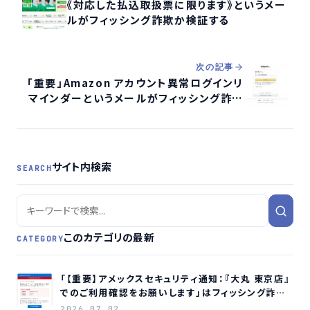
《対応した払込取扱票に限ります》というメー
ルがフィッシング詐欺か検証する
次の記事
「重要」Аmazon アカウント異常ログインリ
マインダーというメールがフィッシング詐欺
か検証する
サイト内検索
SEARCH
このカテゴリの最新
CATEGORY
「【重要】アメックスセキュリティ通知：『大丸 東京店』
でのご利用確認をお願いします」はフィッシング詐欺
メールです
2026.07.02