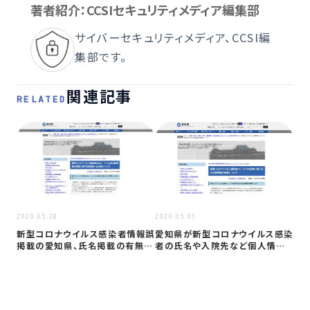
著者紹介：CCSIセキュリティメディア編集部
サイバーセキュリティメディア、CCSI編
集部です。
関連記事
RELATED
2020
2020.05.28
2020.05.05
新
新型コロナウイルス感染者情報誤
愛知県が新型コロナウイルス感染
カル
掲載の愛知県、氏名掲載の有無に
者の氏名や入院先など個人情報
せる
より2万…
495名分…