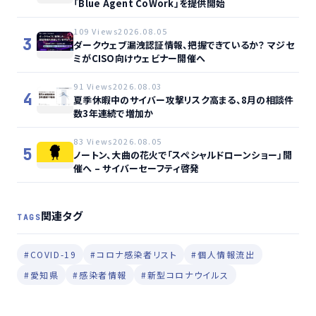
「Blue Agent CoWork」を提供開始
109 Views
2026.08.05
3
ダークウェブ漏洩認証情報、把握できているか？ マジセ
ミがCISO向けウェビナー開催へ
91 Views
2026.08.03
4
夏季休暇中のサイバー攻撃リスク高まる、8月の相談件
数3年連続で増加か
83 Views
2026.08.05
5
ノートン、大曲の花火で「スペシャルドローンショー」開
催へ – サイバーセーフティ啓発
関連タグ
TAGS
#COVID-19
#コロナ感染者リスト
#個人情報流出
#愛知県
#感染者情報
#新型コロナウイルス