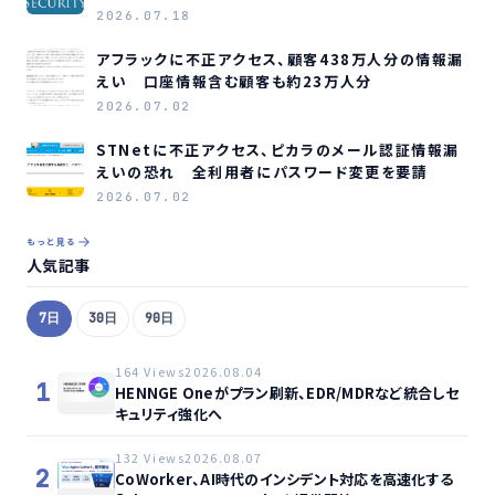
2026.07.18
アフラックに不正アクセス、顧客438万人分の情報漏
えい 口座情報含む顧客も約23万人分
2026.07.02
STNetに不正アクセス、ピカラのメール認証情報漏
えいの恐れ 全利用者にパスワード変更を要請
2026.07.02
もっと見る
人気記事
7日
30日
90日
164 Views
2026.08.04
1
HENNGE Oneがプラン刷新、EDR/MDRなど統合しセ
キュリティ強化へ
132 Views
2026.08.07
2
CoWorker、AI時代のインシデント対応を高速化する