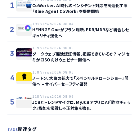
1
CoWorker、AI時代のインシデント対応を高速化する
「Blue Agent CoWork」を提供開始
193 Views
2026.08.04
2
HENNGE Oneがプラン刷新、EDR/MDRなど統合しセ
キュリティ強化へ
139 Views
2026.08.05
3
ダークウェブ漏洩認証情報、把握できているか？ マジセ
ミがCISO向けウェビナー開催へ
138 Views
2026.08.05
4
ノートン、大曲の花火で「スペシャルドローンショー」開
催へ – サイバーセーフティ啓発
118 Views
2026.08.06
5
JCBとトレンドマイクロ、MyJCBアプリにAI「詐欺チェッ
ク」機能を常設し不正対策を強化
関連タグ
TAGS