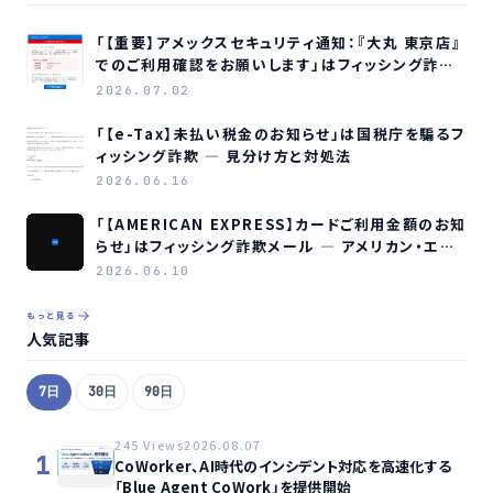
「【重要】アメックスセキュリティ通知：『大丸 東京店』
でのご利用確認をお願いします」はフィッシング詐欺
メールです
2026.07.02
「【e-Tax】未払い税金のお知らせ」は国税庁を騙るフ
ィッシング詐欺 ― 見分け方と対処法
2026.06.16
「【AMERICAN EXPRESS】カードご利用金額のお知
らせ」はフィッシング詐欺メール ― アメリカン・エキ
スプレスを装う偽メールの見分け方
2026.06.10
もっと見る
人気記事
7日
30日
90日
245 Views
2026.08.07
1
CoWorker、AI時代のインシデント対応を高速化する
「Blue Agent CoWork」を提供開始