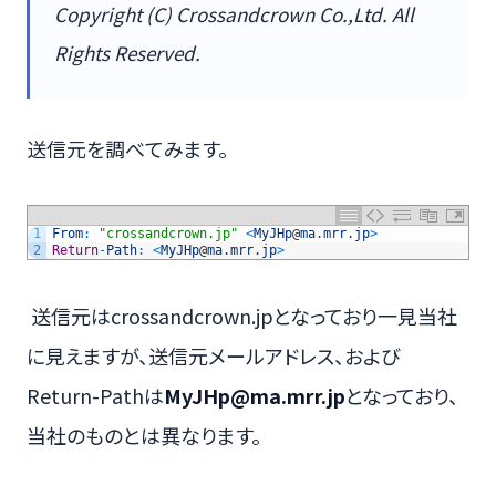
Copyright (C) Crossandcrown Co.,Ltd. All
Rights Reserved.
送信元を調べてみます。
1
From
:
"crossandcrown.jp"
<
MyJHp
@
ma
.
mrr
.
jp
>
2
Return
-
Path
:
<
MyJHp
@
ma
.
mrr
.
jp
>
送信元はcrossandcrown.jpとなっており一見当社
に見えますが、送信元メールアドレス、および
Return-Pathは
MyJHp@ma.mrr.jp
となっており、
当社のものとは異なります。