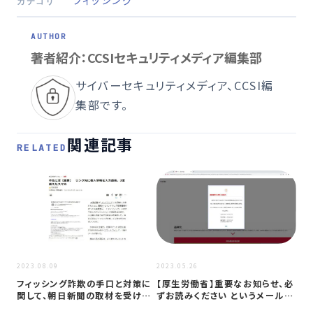
カテゴリ
著者紹介：CCSIセキュリティメディア編集部
サイバーセキュリティメディア、CCSI編
集部です。
関連記事
RELATED
2023
2023.08.09
2023.05.26
Am
フィッシング詐欺の手口と対策に
【厚生労働省】重要なお知らせ、必
い
関して、朝日新聞の取材を受けま
ずお読みください というメールが
検
した
フィ…