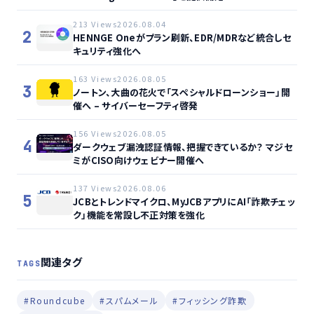
213 Views
2026.08.04
2
HENNGE Oneがプラン刷新、EDR/MDRなど統合しセ
キュリティ強化へ
163 Views
2026.08.05
3
ノートン、大曲の花火で「スペシャルドローンショー」開
催へ – サイバーセーフティ啓発
156 Views
2026.08.05
4
ダークウェブ漏洩認証情報、把握できているか？ マジセ
ミがCISO向けウェビナー開催へ
137 Views
2026.08.06
5
JCBとトレンドマイクロ、MyJCBアプリにAI「詐欺チェッ
ク」機能を常設し不正対策を強化
関連タグ
TAGS
#Roundcube
#スパムメール
#フィッシング詐欺