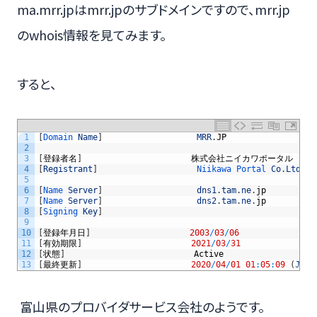
ma.mrr.jpはmrr.jpのサブドメインですので、mrr.jp
のwhois情報を見てみます。
すると、
1
[
Domain 
Name
]
MRR
.
JP
2
3
[
登録者名
]
株式会社ニイカワポータル
4
[
Registrant
]
Niikawa 
Portal 
Co
.
Ltd
.
5
6
[
Name 
Server
]
dns1
.
tam
.
ne
.
jp
7
[
Name 
Server
]
dns2
.
tam
.
ne
.
jp
8
[
Signing 
Key
]
9
10
[
登録年月日
]
2003
/
03
/
06
11
[
有効期限
]
2021
/
03
/
31
12
[
状態
]
Active
13
[
最終更新
]
2020
/
04
/
01
01
:
05
:
09
(
JST
)
富山県のプロバイダサービス会社のようです。