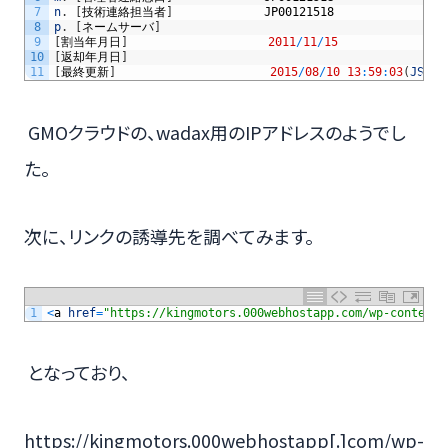
7
n
.
[
技術連絡担当者
]
JP00121518
8
p
.
[
ネームサーバ
]
9
[
割当年月日
]
2011
/
11
/
15
10
[
返却年月日
]
11
[
最終更新
]
2015
/
08
/
10
13
:
59
:
03
(
JST
)
GMOクラウドの、wadax用のIPアドレスのようでし
た。
次に、リンクの誘導先を調べてみます。
1
<
a
href
=
"https://kingmotors.000webhostapp.com/wp-content/
となっており、
https://kingmotors.000webhostapp[.]com/wp-