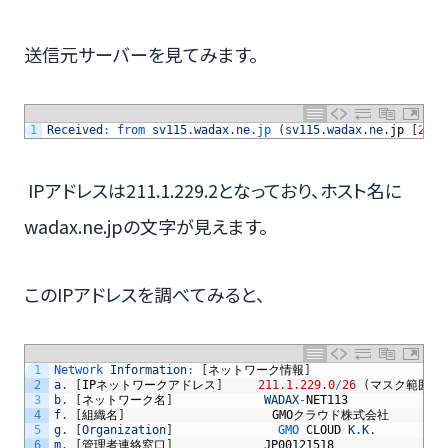
送信元サーバーを見てみます。
1
Received
:
from 
sv115
.
wadax
.
ne
.
jp
(
sv115
.
wadax
.
ne
.
jp
[
211.
IPアドレスは211.1.229.2となっており、ホスト名に
wadax.ne.jpの文字が見えます。
このIPアドレスを調べてみると、
1
Network 
Information
:
[
ネットワーク情報
]
2
a
.
[
IP
ネットワークアドレス
]
211.1.229.0
/
26
(
マスク範囲
)
3
b
.
[
ネットワーク名
]
WADAX
-
NET113
4
f
.
[
組織名
]
GMO
クラウド株式会社
5
g
.
[
Organization
]
GMO 
CLOUD
K
.
K
.
6
m
.
[
管理者連絡窓口
]
JP00121518