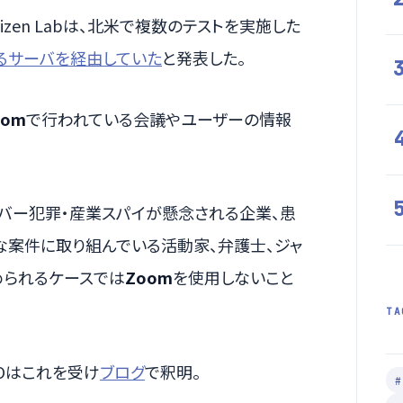
zen Labは、北米で複数のテストを実施した
るサーバを経由していた
と発表した。
oom
で行われている会議やユーザーの情報
やサイバー犯罪・産業スパイが懸念される企業、患
な案件に取り組んでいる活動家、弁護士、ジャ
められるケースでは
Zoom
を使用しないこと
TA
Oはこれを受け
ブログ
で釈明。
#