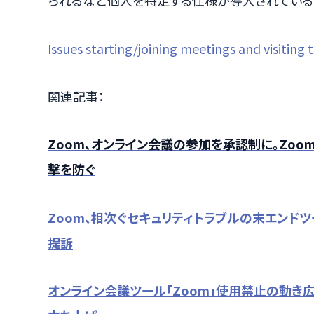
られるなど個人を特定する仕様が導入されている
Issues starting/joining meetings and visiting
関連記事：
Zoom、オンライン会議の参加を承認制に。Zoomb
撃を防ぐ
Zoom、相次ぐセキュリティトラブルの末エンド
提訴
オンライン会議ツール「Zoom」使用禁止の動き広