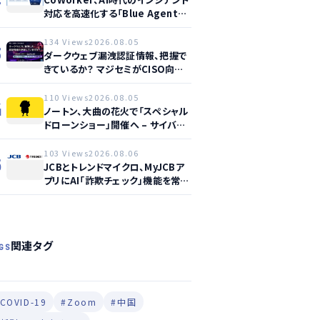
対応を高速化する「Blue Agent
CoWork」を提供開始
134 Views
2026.08.05
3
ダークウェブ漏洩認証情報、把握で
きているか？ マジセミがCISO向け
ウェビナー開催へ
110 Views
2026.08.05
4
ノートン、大曲の花火で「スペシャル
ドローンショー」開催へ – サイバー
セーフティ啓発
103 Views
2026.08.06
5
JCBとトレンドマイクロ、MyJCBア
プリにAI「詐欺チェック」機能を常設
し不正対策を強化
関連タグ
GS
COVID-19
#Zoom
#中国