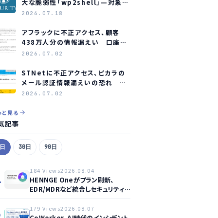
大な脆弱性「wp2shell」—対象バ
ージョンと緊急対応
2026.07.18
アフラックに不正アクセス、顧客
438万人分の情報漏えい 口座情
報含む顧客も約23万人分
2026.07.02
STNetに不正アクセス、ピカラの
メール認証情報漏えいの恐れ 全
利用者にパスワード変更を要請
2026.07.02
っと見る
気記事
7日
30日
90日
184 Views
2026.08.04
1
HENNGE Oneがプラン刷新、
EDR/MDRなど統合しセキュリティ
強化へ
179 Views
2026.08.07
2
CoWorker、AI時代のインシデント