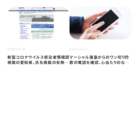
2020
2020.05.28
2020.05.11
愛
新型コロナウイルス感染者情報誤
マーシャル諸島からのワン切り詐
染者
掲載の愛知県、氏名掲載の有無に
欺の電話を確認、心当たりのない
ど
より2万…
電話番号…