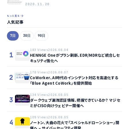
開を継続
2020.11.20
もっと見る
人気記事
7日
30日
90日
183 Views
2026.08.04
1
HENNGE Oneがプラン刷新、EDR/MDRなど統合しセ
キュリティ強化へ
178 Views
2026.08.07
2
CoWorker、AI時代のインシデント対応を高速化する
「Blue Agent CoWork」を提供開始
134 Views
2026.08.05
3
ダークウェブ漏洩認証情報、把握できているか？ マジセ
ミがCISO向けウェビナー開催へ
109 Views
2026.08.05
4
ノートン、大曲の花火で「スペシャルドローンショー」開
催へ – サイバーセーフティ啓発