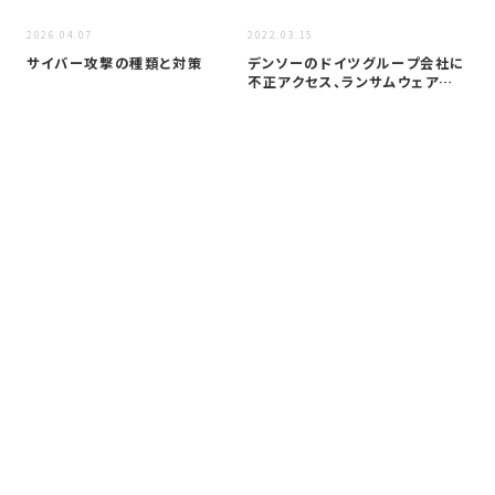
2026.04.07
2022.03.15
2020
サイバー攻撃の種類と対策
デンソーのドイツグループ会社に
カ
不正アクセス、ランサムウェアによ
Ra
るサイ…
ー