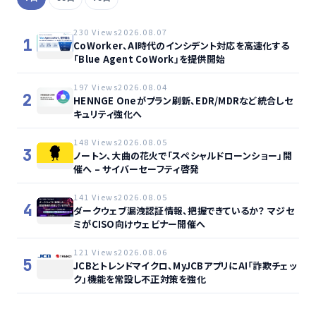
230 Views
2026.08.07
1
CoWorker、AI時代のインシデント対応を高速化する
「Blue Agent CoWork」を提供開始
197 Views
2026.08.04
2
HENNGE Oneがプラン刷新、EDR/MDRなど統合しセ
キュリティ強化へ
148 Views
2026.08.05
3
ノートン、大曲の花火で「スペシャルドローンショー」開
催へ – サイバーセーフティ啓発
141 Views
2026.08.05
4
ダークウェブ漏洩認証情報、把握できているか？ マジセ
ミがCISO向けウェビナー開催へ
121 Views
2026.08.06
5
JCBとトレンドマイクロ、MyJCBアプリにAI「詐欺チェッ
ク」機能を常設し不正対策を強化