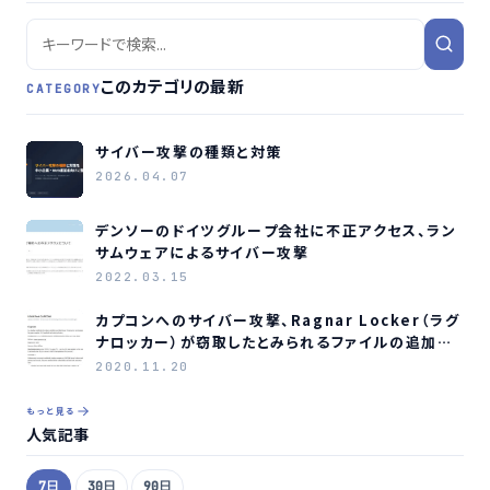
このカテゴリの最新
CATEGORY
サイバー攻撃の種類と対策
2026.04.07
デンソーのドイツグループ会社に不正アクセス、ラン
サムウェアによるサイバー攻撃
2022.03.15
カプコンへのサイバー攻撃、Ragnar Locker（ラグ
ナロッカー）が窃取したとみられるファイルの追加公
開を継続
2020.11.20
もっと見る
人気記事
7日
30日
90日