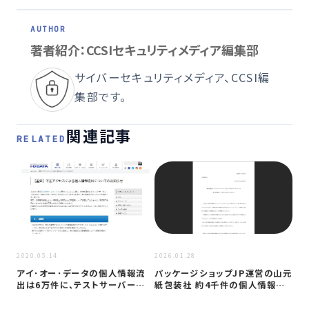
著者紹介：CCSIセキュリティメディア編集部
サイバーセキュリティメディア、CCSI編
集部です。
関連記事
RELATED
2026
2020.05.14
2026.01.28
ジ
アイ･オー･データの個人情報流
パッケージショップJP運営の山元
ク
出は6万件に、テストサーバーへ
紙包装社 約4千件の個人情報漏
人
外部から…
洩か …