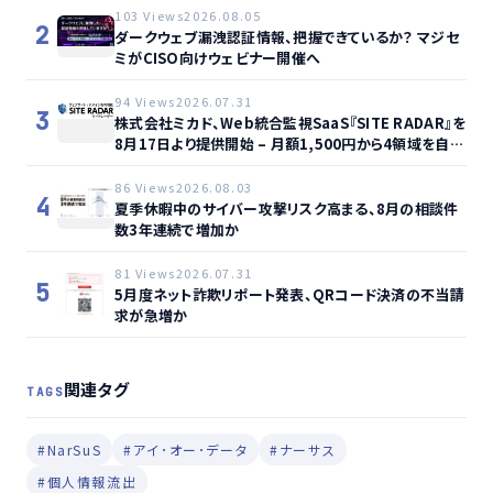
103 Views
2026.08.05
2
ダークウェブ漏洩認証情報、把握できているか？ マジセ
ミがCISO向けウェビナー開催へ
94 Views
2026.07.31
3
株式会社ミカド、Web統合監視SaaS『SITE RADAR』を
8月17日より提供開始 – 月額1,500円から4領域を自動
監視、動的サイト…
86 Views
2026.08.03
4
夏季休暇中のサイバー攻撃リスク高まる、8月の相談件
数3年連続で増加か
81 Views
2026.07.31
5
5月度ネット詐欺リポート発表、QRコード決済の不当請
求が急増か
関連タグ
TAGS
#NarSuS
#アイ･オー･データ
#ナーサス
#個人情報流出