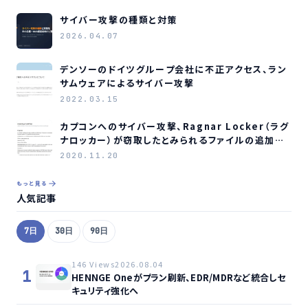
サイバー攻撃の種類と対策
2026.04.07
デンソーのドイツグループ会社に不正アクセス、ラン
サムウェアによるサイバー攻撃
2022.03.15
カプコンへのサイバー攻撃、Ragnar Locker（ラグ
ナロッカー）が窃取したとみられるファイルの追加公
開を継続
2020.11.20
もっと見る
人気記事
7日
30日
90日
146 Views
2026.08.04
1
HENNGE Oneがプラン刷新、EDR/MDRなど統合しセ
キュリティ強化へ