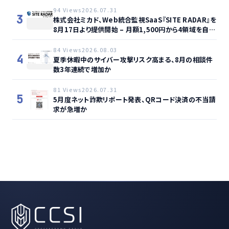
94 Views
2026.07.31
3
株式会社ミカド、Web統合監視SaaS『SITE RADAR』を
8月17日より提供開始 – 月額1,500円から4領域を自動
監視、動的サイト…
84 Views
2026.08.03
4
夏季休暇中のサイバー攻撃リスク高まる、8月の相談件
数3年連続で増加か
81 Views
2026.07.31
5
5月度ネット詐欺リポート発表、QRコード決済の不当請
求が急増か