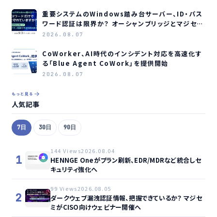
重要システムのWindows踏み台サーバー、ID・パス
ワード認証は限界か？ オーシャンブリッジとマジセミ
がウェビナー開催へ
2026.08.07
CoWorker、AI時代のインシデント対応を高速化す
る「Blue Agent CoWork」を提供開始
2026.08.07
もっと見る
人気記事
7日
30日
90日
144 Views
2026.08.04
1
HENNGE Oneがプラン刷新、EDR/MDRなど統合しセ
キュリティ強化へ
99 Views
2026.08.05
2
ダークウェブ漏洩認証情報、把握できているか？ マジセ
ミがCISO向けウェビナー開催へ