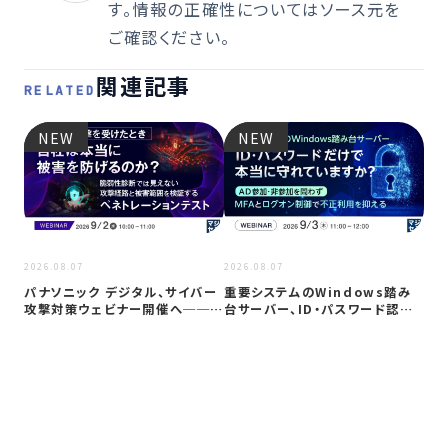
す。情報の正確性についてはソース元を
ご確認ください。
関連記事
RELATED
NEW
NEW
2026
2026.08.07
2026.08.07
Co
パナソニック デジタル、サイバー
重要システムのWindows踏み
ト対
攻撃対策ウェビナー開催へ──自
台サーバー、ID・パスワード認証
社防御…
は限…