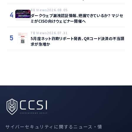
監視、動的サイト…
88 Views
2026.08.05
4
ダークウェブ漏洩認証情報、把握できているか？ マジセ
ミがCISO向けウェビナー開催へ
78 Views
2026.07.31
5
5月度ネット詐欺リポート発表、QRコード決済の不当請
求が急増か
サイバーセキュリティに関するニュース・情