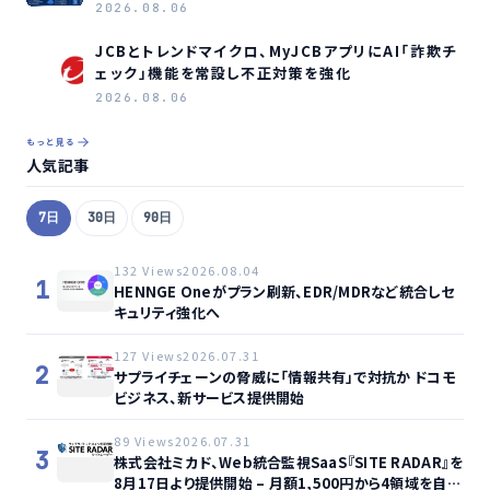
2026.08.06
JCBとトレンドマイクロ、MyJCBアプリにAI「詐欺チ
ェック」機能を常設し不正対策を強化
2026.08.06
もっと見る
人気記事
7日
30日
90日
132 Views
2026.08.04
1
HENNGE Oneがプラン刷新、EDR/MDRなど統合しセ
キュリティ強化へ
127 Views
2026.07.31
2
サプライチェーンの脅威に「情報共有」で対抗か ドコモ
ビジネス、新サービス提供開始
89 Views
2026.07.31
3
株式会社ミカド、Web統合監視SaaS『SITE RADAR』を
8月17日より提供開始 – 月額1,500円から4領域を自動