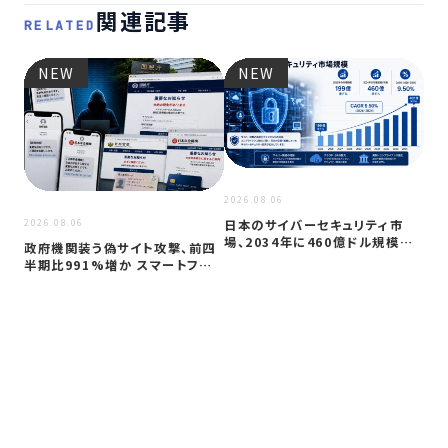
関連記事
RELATED
NEW
NEW
2026
JC
アプ
2026.08.06
日本のサイバーセキュリティ市
2026.08.06
場、2034年に460億ドル規模へ
政府機関装う偽サイト攻撃、前四
成長か
半期比991%増か スマートフォン
狙う…