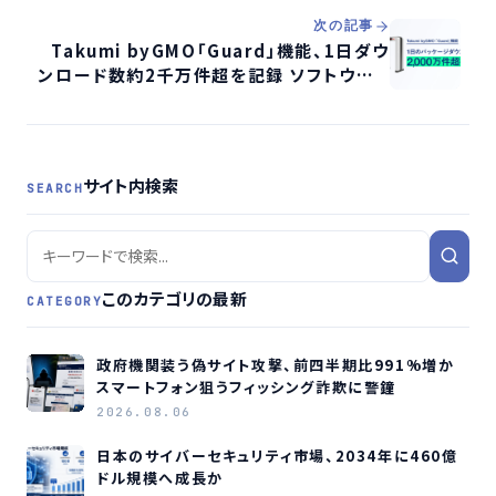
次の記事
Takumi byGMO「Guard」機能、1日ダウ
ンロード数約2千万件超を記録 ソフトウェア
サプライチェーン攻撃対策で導入加速か
サイト内検索
SEARCH
このカテゴリの最新
CATEGORY
政府機関装う偽サイト攻撃、前四半期比991%増か
スマートフォン狙うフィッシング詐欺に警鐘
2026.08.06
日本のサイバーセキュリティ市場、2034年に460億
ドル規模へ成長か