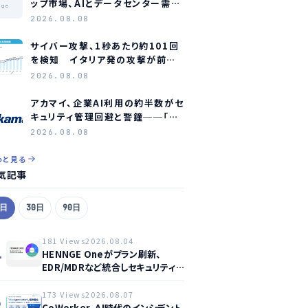
ップ市場、AIとデータセンター需要
age
に牽引され2035年に約1.1兆ドル
2026.08.08
規模へ成長か
サイバー攻撃、1秒あたり約101回
を検知 イタリア発の攻撃が前年
同期比約75倍に急増
2026.08.08
アカマイ、企業AI利用の約半数がセ
キュリティ管理回避と警鐘──「シ
ャドーAI」が新たな脅威に
2026.08.08
っと見る
気記事
7日
30日
90日
181 Views
2026.08.04
1
HENNGE Oneがプラン刷新、
EDR/MDRなど統合しセキュリティ
強化へ
173 Views
2026.08.07
2
CoWorker、AI時代のインシデント