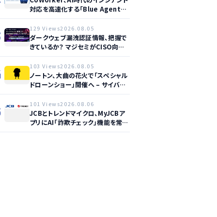
対応を高速化する「Blue Agent
CoWork」を提供開始
129 Views
2026.08.05
3
ダークウェブ漏洩認証情報、把握で
きているか？ マジセミがCISO向け
ウェビナー開催へ
103 Views
2026.08.05
4
ノートン、大曲の花火で「スペシャル
ドローンショー」開催へ – サイバー
セーフティ啓発
101 Views
2026.08.06
5
JCBとトレンドマイクロ、MyJCBア
プリにAI「詐欺チェック」機能を常設
し不正対策を強化