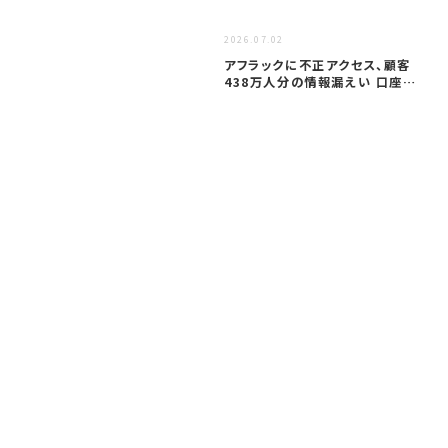
2026.07.02
アフラックに不正アクセス、顧客
438万人分の情報漏えい 口座情
報含む…