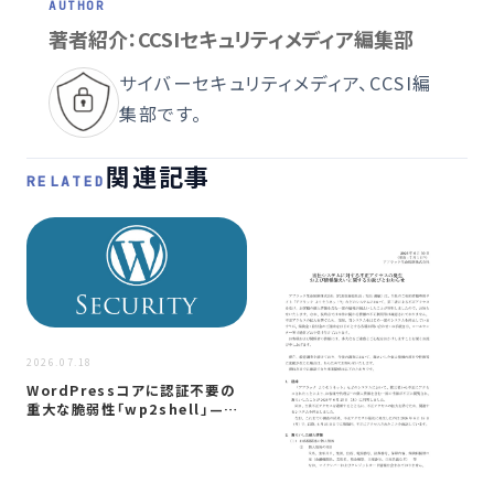
著者紹介：CCSIセキュリティメディア編集部
サイバーセキュリティメディア、CCSI編
集部です。
関連記事
RELATED
2026.07.18
2026
WordPressコアに認証不要の
ST
重大な脆弱性「wp2shell」—…
メ
利