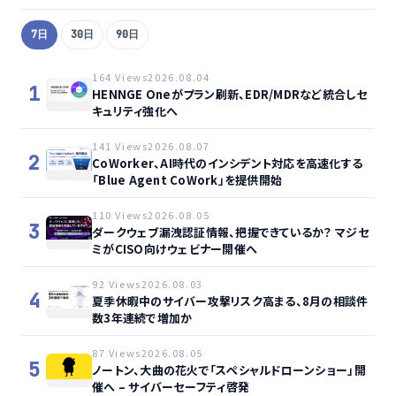
7日
30日
90日
164 Views
2026.08.04
1
HENNGE Oneがプラン刷新、EDR/MDRなど統合しセ
キュリティ強化へ
141 Views
2026.08.07
2
CoWorker、AI時代のインシデント対応を高速化する
「Blue Agent CoWork」を提供開始
110 Views
2026.08.05
3
ダークウェブ漏洩認証情報、把握できているか？ マジセ
ミがCISO向けウェビナー開催へ
92 Views
2026.08.03
4
夏季休暇中のサイバー攻撃リスク高まる、8月の相談件
数3年連続で増加か
87 Views
2026.08.05
5
ノートン、大曲の花火で「スペシャルドローンショー」開
催へ – サイバーセーフティ啓発