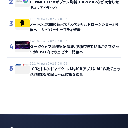
2
HENNGE Oneがプラン刷新、EDR/MDRなど統合しセ
キュリティ強化へ
144 Views
2026.08.05
3
ノートン、大曲の花火で「スペシャルドローンショー」開
催へ – サイバーセーフティ啓発
141 Views
2026.08.05
4
ダークウェブ漏洩認証情報、把握できているか？ マジセ
ミがCISO向けウェビナー開催へ
121 Views
2026.08.06
5
JCBとトレンドマイクロ、MyJCBアプリにAI「詐欺チェッ
ク」機能を常設し不正対策を強化