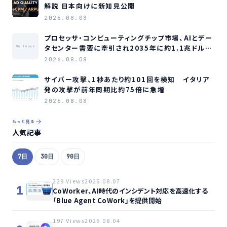
解説 日本向けに新知見公開
2026.08.08
プロセッサ・コンピューティングチップ市場、AIとデー
タセンター需要に牽引され2035年に約1.1兆ドル規
No Image
模へ成長か
2026.08.08
サイバー攻撃、1秒あたり約101回を検知 イタリア
発の攻撃が前年同期比約75倍に急増
2026.08.08
もっと見る
人気記事
7日
30日
90日
229 Views
2026.08.07
1
CoWorker、AI時代のインシデント対応を高速化する
「Blue Agent CoWork」を提供開始
197 Views
2026.08.04