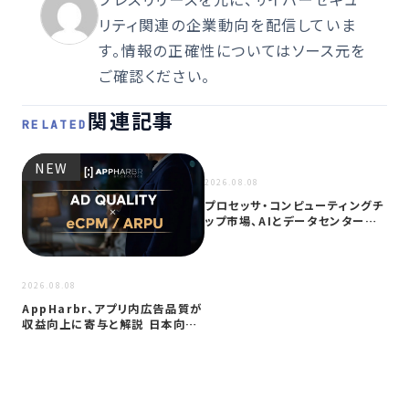
リティ関連の企業動向を配信していま
す。情報の正確性についてはソース元を
ご確認ください。
関連記事
RELATED
NEW
NEW
2026.08.08
プロセッサ・コンピューティングチ
ップ市場、AIとデータセンター需
要に…
2026
2026.08.08
サイ
AppHarbr、アプリ内広告品質が
を
収益向上に寄与と解説 日本向け
同
に…