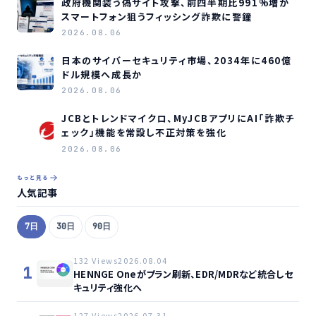
政府機関装う偽サイト攻撃、前四半期比991%増か
スマートフォン狙うフィッシング詐欺に警鐘
2026.08.06
日本のサイバーセキュリティ市場、2034年に460億
ドル規模へ成長か
2026.08.06
JCBとトレンドマイクロ、MyJCBアプリにAI「詐欺チ
ェック」機能を常設し不正対策を強化
2026.08.06
もっと見る
人気記事
7日
30日
90日
132 Views
2026.08.04
1
HENNGE Oneがプラン刷新、EDR/MDRなど統合しセ
キュリティ強化へ
127 Views
2026.07.31