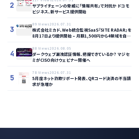
2
サプライチェーンの脅威に「情報共有」で対抗か ドコモ
ビジネス、新サービス提供開始
89 Views
2026.07.31
3
株式会社ミカド、Web統合監視SaaS『SITE RADAR』を
8月17日より提供開始 – 月額1,500円から4領域を自動
監視、動的サイト…
88 Views
2026.08.05
4
ダークウェブ漏洩認証情報、把握できているか？ マジセ
ミがCISO向けウェビナー開催へ
78 Views
2026.07.31
5
5月度ネット詐欺リポート発表、QRコード決済の不当請
求が急増か