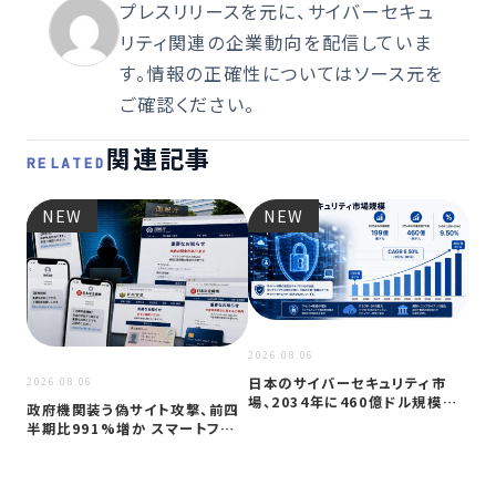
プレスリリースを元に、サイバーセキュ
リティ関連の企業動向を配信していま
す。情報の正確性についてはソース元を
ご確認ください。
関連記事
RELATED
NEW
NEW
2026
JC
アプ
2026.08.06
日本のサイバーセキュリティ市
2026.08.06
場、2034年に460億ドル規模へ
政府機関装う偽サイト攻撃、前四
成長か
半期比991%増か スマートフォン
狙う…