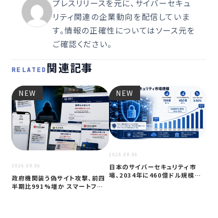
プレスリリースを元に、サイバーセキュ
リティ関連の企業動向を配信していま
す。情報の正確性についてはソース元を
ご確認ください。
関連記事
RELATED
NEW
NEW
2026
JC
アプ
2026.08.06
日本のサイバーセキュリティ市
2026.08.06
場、2034年に460億ドル規模へ
政府機関装う偽サイト攻撃、前四
成長か
半期比991%増か スマートフォン
狙う…