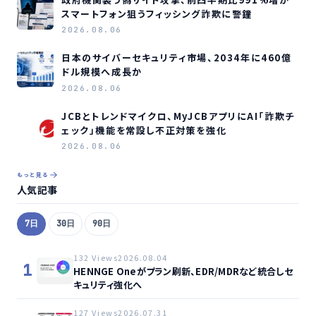
スマートフォン狙うフィッシング詐欺に警鐘
2026.08.06
日本のサイバーセキュリティ市場、2034年に460億
ドル規模へ成長か
2026.08.06
JCBとトレンドマイクロ、MyJCBアプリにAI「詐欺チ
ェック」機能を常設し不正対策を強化
2026.08.06
もっと見る
人気記事
7日
30日
90日
132 Views
2026.08.04
1
HENNGE Oneがプラン刷新、EDR/MDRなど統合しセ
キュリティ強化へ
127 Views
2026.07.31