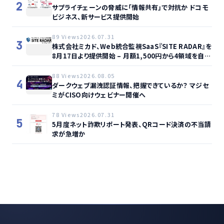
2
サプライチェーンの脅威に「情報共有」で対抗か ドコモ
ビジネス、新サービス提供開始
89 Views
2026.07.31
3
株式会社ミカド、Web統合監視SaaS『SITE RADAR』を
8月17日より提供開始 – 月額1,500円から4領域を自動
監視、動的サイト…
88 Views
2026.08.05
4
ダークウェブ漏洩認証情報、把握できているか？ マジセ
ミがCISO向けウェビナー開催へ
78 Views
2026.07.31
5
5月度ネット詐欺リポート発表、QRコード決済の不当請
求が急増か