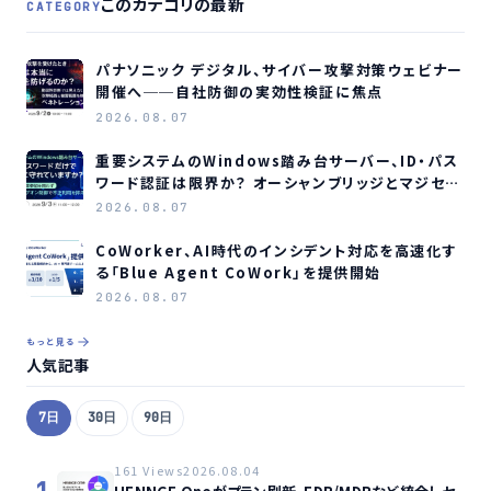
このカテゴリの最新
CATEGORY
パナソニック デジタル、サイバー攻撃対策ウェビナー
開催へ──自社防御の実効性検証に焦点
2026.08.07
重要システムのWindows踏み台サーバー、ID・パス
ワード認証は限界か？ オーシャンブリッジとマジセミ
がウェビナー開催へ
2026.08.07
CoWorker、AI時代のインシデント対応を高速化す
る「Blue Agent CoWork」を提供開始
2026.08.07
もっと見る
人気記事
7日
30日
90日
161 Views
2026.08.04