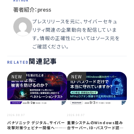
著者紹介：press
プレスリリースを元に、サイバーセキュ
リティ関連の企業動向を配信していま
す。情報の正確性についてはソース元を
ご確認ください。
関連記事
RELATED
NEW
NEW
2026
2026.08.07
2026.08.07
Co
パナソニック デジタル、サイバー
重要システムのWindows踏み
ト対
攻撃対策ウェビナー開催へ──自
台サーバー、ID・パスワード認証
社防御…
は限…