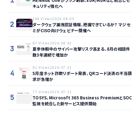
1
HENNGE Oneがプラン刷新、EDR/MDRなど統合しセ
キュリティ強化へ
106 Views
2026.08.05
2
ダークウェブ漏洩認証情報、把握できているか？ マジセ
ミがCISO向けウェビナー開催へ
87 Views
2026.08.03
3
夏季休暇中のサイバー攻撃リスク高まる、8月の相談件
数3年連続で増加か
81 Views
2026.07.31
4
5月度ネット詐欺リポート発表、QRコード決済の不当請
求が急増か
77 Views
2026.07.31
5
TOSYS、Microsoft 365 Business PremiumとSOC
監視を統合した新サービス提供開始