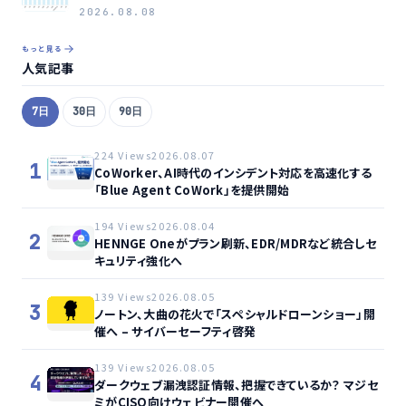
2026.08.08
もっと見る
人気記事
7日
30日
90日
224 Views
2026.08.07
1
CoWorker、AI時代のインシデント対応を高速化する
「Blue Agent CoWork」を提供開始
194 Views
2026.08.04
2
HENNGE Oneがプラン刷新、EDR/MDRなど統合しセ
キュリティ強化へ
139 Views
2026.08.05
3
ノートン、大曲の花火で「スペシャルドローンショー」開
催へ – サイバーセーフティ啓発
139 Views
2026.08.05
4
ダークウェブ漏洩認証情報、把握できているか？ マジセ
ミがCISO向けウェビナー開催へ