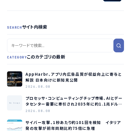
点の情報漏洩リスクを可視化へ
サイト内検索
SEARCH
このカテゴリの最新
CATEGORY
AppHarbr、アプリ内広告品質が収益向上に寄与と
解説 日本向けに新知見公開
2026.08.08
プロセッサ・コンピューティングチップ市場、AIとデー
タセンター需要に牽引され2035年に約1.1兆ドル規
No Image
模へ成長か
2026.08.08
サイバー攻撃、1秒あたり約101回を検知 イタリア
発の攻撃が前年同期比約75倍に急増