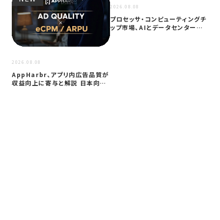
2026.08.08
プロセッサ・コンピューティングチ
ップ市場、AIとデータセンター需
要に…
2026
2026.08.08
サイ
AppHarbr、アプリ内広告品質が
を
収益向上に寄与と解説 日本向け
同
に…