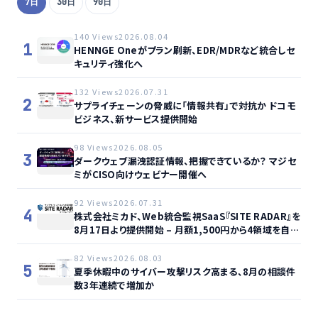
7日
30日
90日
140 Views
2026.08.04
1
HENNGE Oneがプラン刷新、EDR/MDRなど統合しセ
キュリティ強化へ
132 Views
2026.07.31
2
サプライチェーンの脅威に「情報共有」で対抗か ドコモ
ビジネス、新サービス提供開始
98 Views
2026.08.05
3
ダークウェブ漏洩認証情報、把握できているか？ マジセ
ミがCISO向けウェビナー開催へ
92 Views
2026.07.31
4
株式会社ミカド、Web統合監視SaaS『SITE RADAR』を
8月17日より提供開始 – 月額1,500円から4領域を自動
監視、動的サイト…
82 Views
2026.08.03
5
夏季休暇中のサイバー攻撃リスク高まる、8月の相談件
数3年連続で増加か