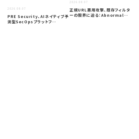
2026.08.07
2026.08.07
2026
正規URL悪用攻撃、既存フィルタ
ーの限界に迫る：Abnormal
PRE Security、AIネイティブ予
政
A…
測型SecOpsプラットフ…
半期
狙