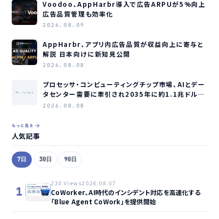
Voodoo、AppHarbr導入で広告ARPUが5%向上
広告品質管理も効率化
2026.08.09
AppHarbr、アプリ内広告品質が収益向上に寄与と
解説 日本向けに新知見公開
2026.08.08
プロセッサ・コンピューティングチップ市場、AIとデー
タセンター需要に牽引され2035年に約1.1兆ドル規
No Image
模へ成長か
2026.08.08
もっと見る
人気記事
7日
30日
90日
230 Views
2026.08.07
1
CoWorker、AI時代のインシデント対応を高速化する
「Blue Agent CoWork」を提供開始