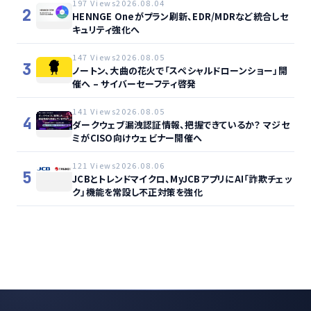
197 Views
2026.08.04
2
HENNGE Oneがプラン刷新、EDR/MDRなど統合しセ
キュリティ強化へ
147 Views
2026.08.05
3
ノートン、大曲の花火で「スペシャルドローンショー」開
催へ – サイバーセーフティ啓発
141 Views
2026.08.05
4
ダークウェブ漏洩認証情報、把握できているか？ マジセ
ミがCISO向けウェビナー開催へ
121 Views
2026.08.06
5
JCBとトレンドマイクロ、MyJCBアプリにAI「詐欺チェッ
ク」機能を常設し不正対策を強化