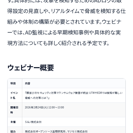
す。具体的には、攻撃を検知するためのADログの取
得設定の見直しや、リアルタイムで脅威を検知する仕
組みや体制の構築が必要とされています。ウェビナ
ーでは、AD監視による早期検知事例や具体的な実
現方法についても詳しく紹介される予定です。
ウェビナー概要
項目
内容
イベン
『横並びのセキュリティ対策でランサムウェア被害が続出 UTMやEDRでは検知が難しい
ト名
脅威への対策とは？』
開催日
2026年2月24日(火) 12:00～13:00
時
主催
Ｓ＆Ｊ株式会社
協力
株式会社オープンソース活用研究所、マジセミ株式会社