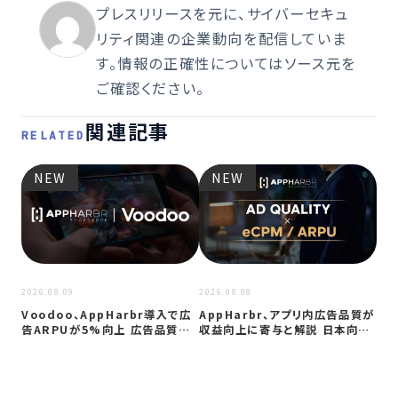
プレスリリースを元に、サイバーセキュ
リティ関連の企業動向を配信していま
す。情報の正確性についてはソース元を
ご確認ください。
関連記事
RELATED
NEW
NEW
2026
プ
ップ
要
2026.08.09
2026.08.08
Voodoo、AppHarbr導入で広
AppHarbr、アプリ内広告品質が
告ARPUが5%向上 広告品質…
収益向上に寄与と解説 日本向け
に…