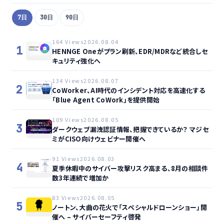
7日
30日
90日
164 Views
2026.08.04
1
HENNGE Oneがプラン刷新、EDR/MDRなど統合しセ
キュリティ強化へ
134 Views
2026.08.07
2
CoWorker、AI時代のインシデント対応を高速化する
「Blue Agent CoWork」を提供開始
109 Views
2026.08.05
3
ダークウェブ漏洩認証情報、把握できているか？ マジセ
ミがCISO向けウェビナー開催へ
91 Views
2026.08.03
4
夏季休暇中のサイバー攻撃リスク高まる、8月の相談件
数3年連続で増加か
83 Views
2026.08.05
5
ノートン、大曲の花火で「スペシャルドローンショー」開
催へ – サイバーセーフティ啓発