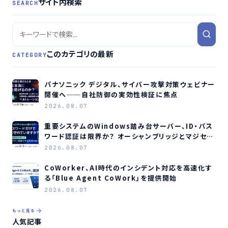
サイト内検索
SEARCH
このカテゴリの最新
CATEGORY
パナソニック デジタル、サイバー攻撃対策ウェビナー
開催へ──自社防御の実効性検証に焦点
2026.08.07
重要システムのWindows踏み台サーバー、ID・パス
ワード認証は限界か？ オーシャンブリッジとマジセミ
がウェビナー開催へ
2026.08.07
CoWorker、AI時代のインシデント対応を高速化す
る「Blue Agent CoWork」を提供開始
2026.08.07
もっと見る
人気記事