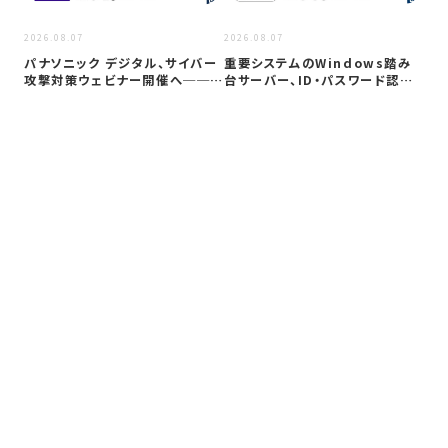
2026
2026.08.07
2026.08.07
Co
パナソニック デジタル、サイバー
重要システムのWindows踏み
ト対
攻撃対策ウェビナー開催へ──自
台サーバー、ID・パスワード認証
社防御…
は限…