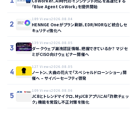
1
CoWorker、AI時代のインシデント対応を高速化する
「Blue Agent CoWork」を提供開始
189 Views
2026.08.04
2
HENNGE Oneがプラン刷新、EDR/MDRなど統合しセ
キュリティ強化へ
139 Views
2026.08.05
3
ダークウェブ漏洩認証情報、把握できているか？ マジセ
ミがCISO向けウェビナー開催へ
127 Views
2026.08.05
4
ノートン、大曲の花火で「スペシャルドローンショー」開
催へ – サイバーセーフティ啓発
109 Views
2026.08.06
5
JCBとトレンドマイクロ、MyJCBアプリにAI「詐欺チェッ
ク」機能を常設し不正対策を強化