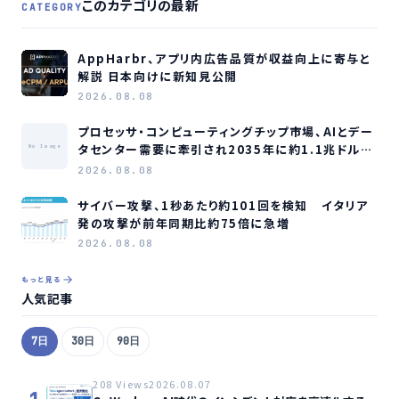
このカテゴリの最新
CATEGORY
AppHarbr、アプリ内広告品質が収益向上に寄与と
解説 日本向けに新知見公開
2026.08.08
プロセッサ・コンピューティングチップ市場、AIとデー
タセンター需要に牽引され2035年に約1.1兆ドル規
No Image
模へ成長か
2026.08.08
サイバー攻撃、1秒あたり約101回を検知 イタリア
発の攻撃が前年同期比約75倍に急増
2026.08.08
もっと見る
人気記事
7日
30日
90日
208 Views
2026.08.07