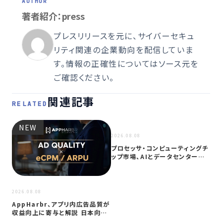
著者紹介：press
プレスリリースを元に、サイバーセキュ
リティ関連の企業動向を配信していま
す。情報の正確性についてはソース元を
ご確認ください。
関連記事
RELATED
NEW
NEW
2026.08.08
プロセッサ・コンピューティングチ
ップ市場、AIとデータセンター需
要に…
2026
2026.08.08
サイ
AppHarbr、アプリ内広告品質が
を
収益向上に寄与と解説 日本向け
同
に…