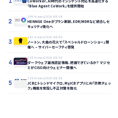
1
CoWorker、AI時代のインシデント対応を高速化する
「Blue Agent CoWork」を提供開始
195 Views
2026.08.04
2
HENNGE Oneがプラン刷新、EDR/MDRなど統合しセ
キュリティ強化へ
141 Views
2026.08.05
3
ノートン、大曲の花火で「スペシャルドローンショー」開
催へ – サイバーセーフティ啓発
139 Views
2026.08.05
4
ダークウェブ漏洩認証情報、把握できているか？ マジセ
ミがCISO向けウェビナー開催へ
119 Views
2026.08.06
5
JCBとトレンドマイクロ、MyJCBアプリにAI「詐欺チェッ
ク」機能を常設し不正対策を強化