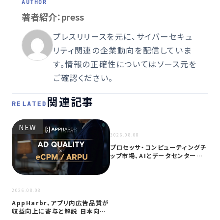
著者紹介：press
プレスリリースを元に、サイバーセキュ
リティ関連の企業動向を配信していま
す。情報の正確性についてはソース元を
ご確認ください。
関連記事
RELATED
NEW
NEW
2026.08.08
プロセッサ・コンピューティングチ
ップ市場、AIとデータセンター需
要に…
2026
2026.08.08
サイ
AppHarbr、アプリ内広告品質が
を
収益向上に寄与と解説 日本向け
同
に…