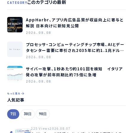
このカテゴリの最新
CATEGORY
AppHarbr、アプリ内広告品質が収益向上に寄与と
解説 日本向けに新知見公開
2026.08.08
プロセッサ・コンピューティングチップ市場、AIとデー
タセンター需要に牽引され2035年に約1.1兆ドル規
No Image
模へ成長か
2026.08.08
サイバー攻撃、1秒あたり約101回を検知 イタリア
発の攻撃が前年同期比約75倍に急増
2026.08.08
もっと見る
人気記事
7日
30日
90日
225 Views
2026.08.07