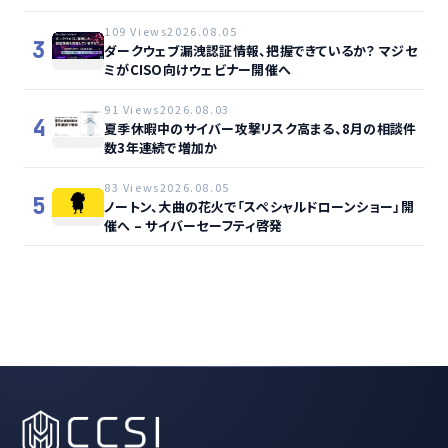
109 Views
2026.08.05
3
ダークウェブ漏洩認証情報、把握できているか？ マジセ
ミがCISO向けウェビナー開催へ
91 Views
2026.08.03
4
夏季休暇中のサイバー攻撃リスク高まる、8月の相談件
数3年連続で増加か
83 Views
2026.08.05
5
ノートン、大曲の花火で「スペシャルドローンショー」開
催へ – サイバーセーフティ啓発