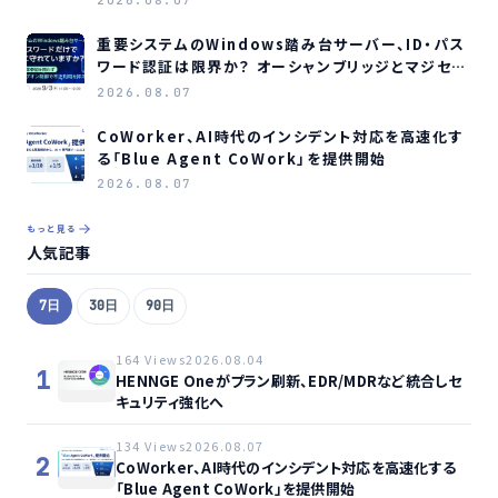
2026.08.07
重要システムのWindows踏み台サーバー、ID・パス
ワード認証は限界か？ オーシャンブリッジとマジセミ
がウェビナー開催へ
2026.08.07
CoWorker、AI時代のインシデント対応を高速化す
る「Blue Agent CoWork」を提供開始
2026.08.07
もっと見る
人気記事
7日
30日
90日
164 Views
2026.08.04
1
HENNGE Oneがプラン刷新、EDR/MDRなど統合しセ
キュリティ強化へ
134 Views
2026.08.07
2
CoWorker、AI時代のインシデント対応を高速化する
「Blue Agent CoWork」を提供開始