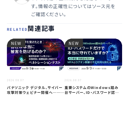
す。情報の正確性についてはソース元を
ご確認ください。
関連記事
RELATED
NEW
NEW
2026
2026.08.07
2026.08.07
Co
パナソニック デジタル、サイバー
重要システムのWindows踏み
ト対
攻撃対策ウェビナー開催へ──自
台サーバー、ID・パスワード認証
社防御…
は限…