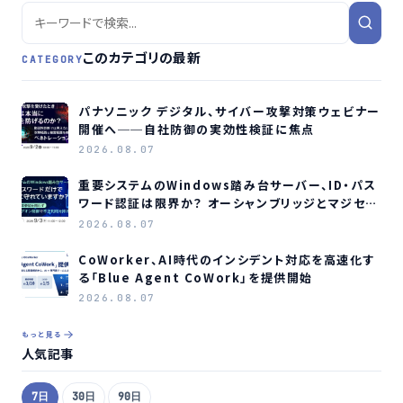
このカテゴリの最新
CATEGORY
パナソニック デジタル、サイバー攻撃対策ウェビナー
開催へ──自社防御の実効性検証に焦点
2026.08.07
重要システムのWindows踏み台サーバー、ID・パス
ワード認証は限界か？ オーシャンブリッジとマジセミ
がウェビナー開催へ
2026.08.07
CoWorker、AI時代のインシデント対応を高速化す
る「Blue Agent CoWork」を提供開始
2026.08.07
もっと見る
人気記事
7日
30日
90日