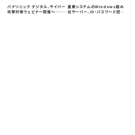
Co
パナソニック デジタル、サイバー
重要システムのWindows踏み
ト対
攻撃対策ウェビナー開催へ──自
台サーバー、ID・パスワード認証
社防御…
は限…