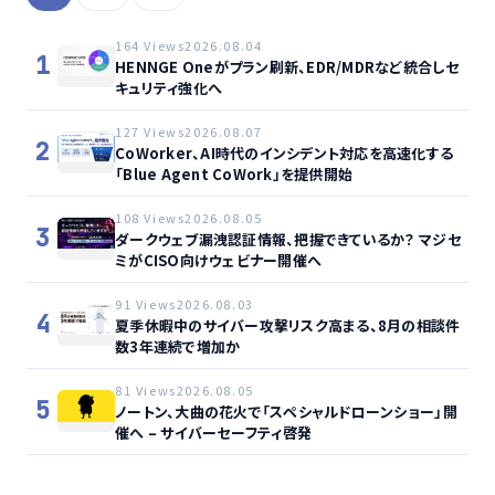
164 Views
2026.08.04
1
HENNGE Oneがプラン刷新、EDR/MDRなど統合しセ
キュリティ強化へ
127 Views
2026.08.07
2
CoWorker、AI時代のインシデント対応を高速化する
「Blue Agent CoWork」を提供開始
108 Views
2026.08.05
3
ダークウェブ漏洩認証情報、把握できているか？ マジセ
ミがCISO向けウェビナー開催へ
91 Views
2026.08.03
4
夏季休暇中のサイバー攻撃リスク高まる、8月の相談件
数3年連続で増加か
81 Views
2026.08.05
5
ノートン、大曲の花火で「スペシャルドローンショー」開
催へ – サイバーセーフティ啓発