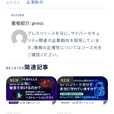
企業動向
カテゴリ
著者紹介：press
プレスリリースを元に、サイバーセキュ
リティ関連の企業動向を配信していま
す。情報の正確性についてはソース元を
ご確認ください。
関連記事
RELATED
NEW
NEW
2026
2026.08.07
2026.08.07