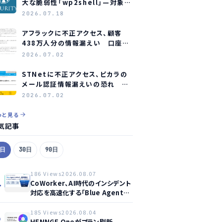
大な脆弱性「wp2shell」—対象バ
ージョンと緊急対応
2026.07.18
アフラックに不正アクセス、顧客
438万人分の情報漏えい 口座情
報含む顧客も約23万人分
2026.07.02
STNetに不正アクセス、ピカラの
メール認証情報漏えいの恐れ 全
利用者にパスワード変更を要請
2026.07.02
っと見る
気記事
7日
30日
90日
186 Views
2026.08.07
1
CoWorker、AI時代のインシデント
対応を高速化する「Blue Agent
CoWork」を提供開始
185 Views
2026.08.04
2
HENNGE Oneがプラン刷新、