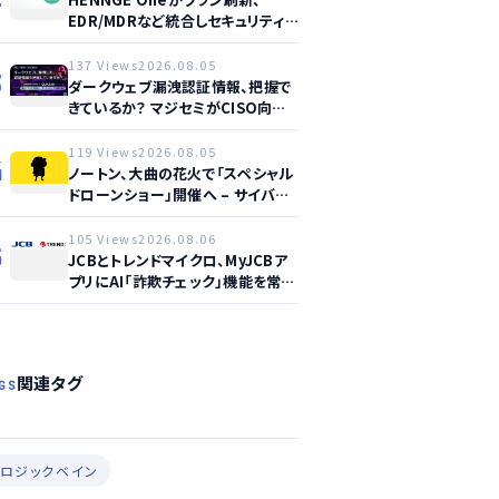
EDR/MDRなど統合しセキュリティ
強化へ
137 Views
2026.08.05
3
ダークウェブ漏洩認証情報、把握で
きているか？ マジセミがCISO向け
ウェビナー開催へ
119 Views
2026.08.05
4
ノートン、大曲の花火で「スペシャル
ドローンショー」開催へ – サイバー
セーフティ啓発
105 Views
2026.08.06
5
JCBとトレンドマイクロ、MyJCBア
プリにAI「詐欺チェック」機能を常設
し不正対策を強化
関連タグ
GS
#ロジックベイン