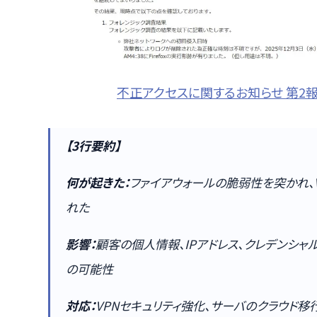
不正アクセスに関するお知らせ 第2
【3行要約】
何が起きた：
ファイアウォールの脆弱性を突かれ、
れた
影響：
顧客の個人情報、IPアドレス、クレデンシ
の可能性
対応：
VPNセキュリティ強化、サーバのクラウド