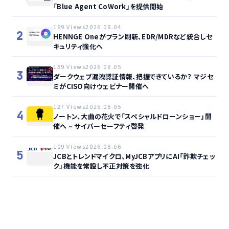
「Blue Agent CoWork」を提供開始
189 Views
2026.08.04
2
HENNGE Oneがプラン刷新、EDR/MDRなど統合しセ
キュリティ強化へ
139 Views
2026.08.05
3
ダークウェブ漏洩認証情報、把握できているか？ マジセ
ミがCISO向けウェビナー開催へ
127 Views
2026.08.05
4
ノートン、大曲の花火で「スペシャルドローンショー」開
催へ – サイバーセーフティ啓発
109 Views
2026.08.06
5
JCBとトレンドマイクロ、MyJCBアプリにAI「詐欺チェッ
ク」機能を常設し不正対策を強化