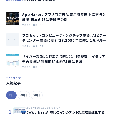
AppHarbr、アプリ内広告品質が収益向上に寄与と
解説 日本向けに新知見公開
2026.08.08
プロセッサ・コンピューティングチップ市場、AIとデー
タセンター需要に牽引され2035年に約1.1兆ドル規
No Image
模へ成長か
2026.08.08
サイバー攻撃、1秒あたり約101回を検知 イタリア
発の攻撃が前年同期比約75倍に急増
2026.08.08
もっと見る
人気記事
7日
30日
90日
208 Views
2026.08.07
1
CoWorker、AI時代のインシデント対応を高速化する