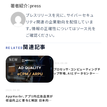
著者紹介：press
プレスリリースを元に、サイバーセキュ
リティ関連の企業動向を配信していま
す。情報の正確性についてはソース元を
ご確認ください。
関連記事
RELATED
NEW
NEW
2026.08.08
プロセッサ・コンピューティングチ
ップ市場、AIとデータセンター需
要に…
2026
2026.08.08
サイ
AppHarbr、アプリ内広告品質が
を
収益向上に寄与と解説 日本向け
同
に…