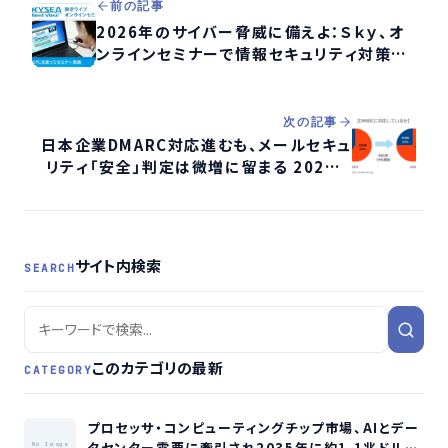
前の記事
2026年のサイバー脅威に備えよ：Ｓｋｙ、オ
ンラインセミナーで情報セキュリティ対策を
解説
次の記事
日本企業DMARC対応進むも、メールセキュ
リティ「安全」判定は微増に留まる 2025年
調査
サイト内検索
SEARCH
このカテゴリの最新
CATEGORY
プロセッサ・コンピューティングチップ市場、AIとデー
タセンター需要に牽引され2035年に約1.1兆ドル規
No Image