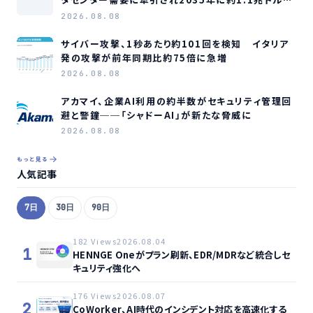
模へ成長か
2026.08.08
サイバー攻撃、1秒あたり約101回を検知 イタリア
発の攻撃が前年同期比約75倍に急増
2026.08.08
アカマイ、企業AI利用の約半数がセキュリティ管理回
避と警鐘──「シャドーAI」が新たな脅威に
2026.08.08
もっと見る
人気記事
7日
30日
90日
182 Views
2026.08.04
1
HENNGE Oneがプラン刷新、EDR/MDRなど統合しセ
キュリティ強化へ
176 Views
2026.08.07
2
CoWorker、AI時代のインシデント対応を高速化する