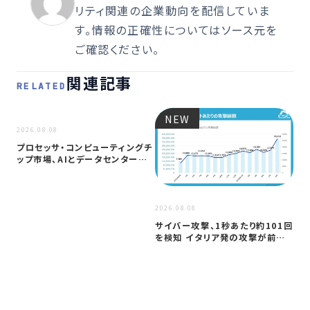
リティ関連の企業動向を配信していま
す。情報の正確性についてはソース元を
ご確認ください。
関連記事
RELATED
NEW
NEW
2026.08.08
プロセッサ・コンピューティングチ
ップ市場、AIとデータセンター需
要に…
2026
2026.08.08
ア
サイバー攻撃、1秒あたり約101回
セ
を検知 イタリア発の攻撃が前年
─
同期…