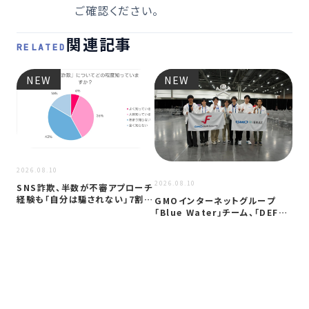
ご確認ください。
関連記事
RELATED
NEW
NEW
2026.08.10
2026.08.10
2026
SNS詐欺、半数が不審アプローチ
経験も「自分は騙されない」7割超
GMOインターネットグループ
Ko
か …
「Blue Water」チーム、「DEF…
「C