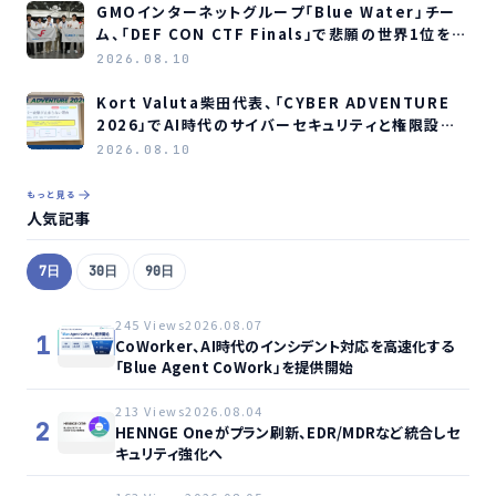
GMOインターネットグループ「Blue Water」チー
ム、「DEF CON CTF Finals」で悲願の世界1位を獲
得
2026.08.10
Kort Valuta柴田代表、「CYBER ADVENTURE
2026」でAI時代のサイバーセキュリティと権限設計
を解説
2026.08.10
もっと見る
人気記事
7日
30日
90日
245 Views
2026.08.07
1
CoWorker、AI時代のインシデント対応を高速化する
「Blue Agent CoWork」を提供開始
213 Views
2026.08.04
2
HENNGE Oneがプラン刷新、EDR/MDRなど統合しセ
キュリティ強化へ