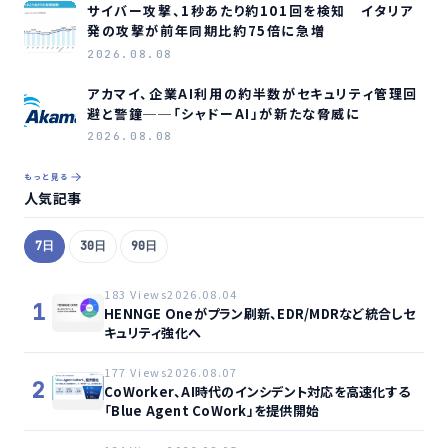
サイバー攻撃、1秒あたり約101回を検知 イタリア
発の攻撃が前年同期比約75倍に急増
2026.08.08
アカマイ、企業AI利用の約半数がセキュリティ管理回
避と警鐘──「シャドーAI」が新たな脅威に
2026.08.08
もっと見る
人気記事
7日
30日
90日
183 Views
2026.08.04
1
HENNGE Oneがプラン刷新、EDR/MDRなど統合しセ
キュリティ強化へ
177 Views
2026.08.07
2
CoWorker、AI時代のインシデント対応を高速化する
「Blue Agent CoWork」を提供開始