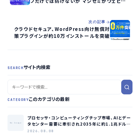
プだけでは防げないか マジセミがウェビナ
ー開催
次の記事
クラウドセキュア、WordPress向け無償対
策プラグインが約10万インストールを突破
サイト内検索
SEARCH
このカテゴリの最新
CATEGORY
プロセッサ・コンピューティングチップ市場、AIとデー
タセンター需要に牽引され2035年に約1.1兆ドル規
No Image
模へ成長か
2026.08.08