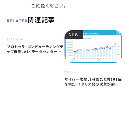
ご確認ください。
関連記事
RELATED
NEW
NEW
2026.08.08
プロセッサ・コンピューティングチ
ップ市場、AIとデータセンター需
要に…
2026
2026.08.08
ア
サイバー攻撃、1秒あたり約101回
セ
を検知 イタリア発の攻撃が前年
─
同期…