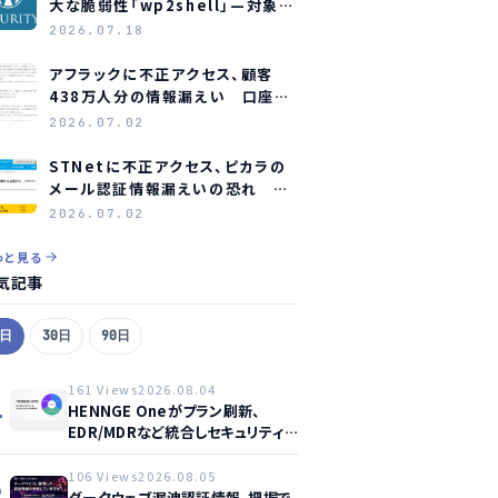
大な脆弱性「wp2shell」—対象バ
ージョンと緊急対応
2026.07.18
アフラックに不正アクセス、顧客
438万人分の情報漏えい 口座情
報含む顧客も約23万人分
2026.07.02
STNetに不正アクセス、ピカラの
メール認証情報漏えいの恐れ 全
利用者にパスワード変更を要請
2026.07.02
っと見る
気記事
7日
30日
90日
161 Views
2026.08.04
1
HENNGE Oneがプラン刷新、
EDR/MDRなど統合しセキュリティ
強化へ
106 Views
2026.08.05
2
ダークウェブ漏洩認証情報、把握で