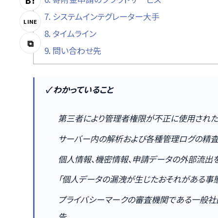
B!
7.
システムインテグレーター大手
LINE
8.
タイムライン
⧉
9.
問い合わせ先
✓ わかっていること
第三者により管理者権限が不正に使用され
サーバー内の解析および各種管理ログの精
個人情報、機密情報、申請データの外部流出
「個人データの漏洩が生じたおそれがある事
プライバシーマークの審査機関である一般社団
告