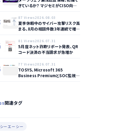
きているか？ マジセミがCISO向け
ウェビナー開催へ
87 Views
2026.08.03
3
夏季休暇中のサイバー攻撃リスク高
まる、8月の相談件数3年連続で増加
か
81 Views
2026.07.31
4
5月度ネット詐欺リポート発表、QR
コード決済の不当請求が急増か
77 Views
2026.07.31
5
TOSYS、Microsoft 365
Business PremiumとSOC監視を
統合した新サービス提供開始
関連タグ
GS
#シーエーシー