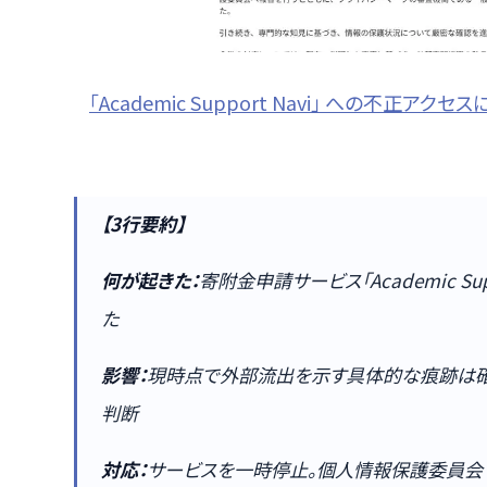
「Academic Support Navi」 への不
【3行要約】
何が起きた：
寄附金申請サービス「Academic S
た
影響：
現時点で外部流出を示す具体的な痕跡は確
判断
対応：
サービスを一時停止。個人情報保護委員会