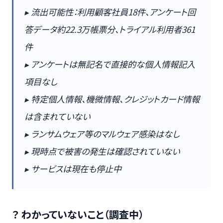
▸ 流出可能性：利用顧客社員18件、アンケート回
答データ約22.3万帳票分、トライアル利用者361
件
▸ アンケートは無記名で直接的な個人情報記入
項目なし
▸ 特定個人情報、機微情報、クレジットカード情報
は含まれていない
▸ ランサムウェア等のマルウェア感染はなし
▸ 現時点で被害の発生は確認されていない
▸ サービスは現在も停止中
？ わかっていないこと（調査中）