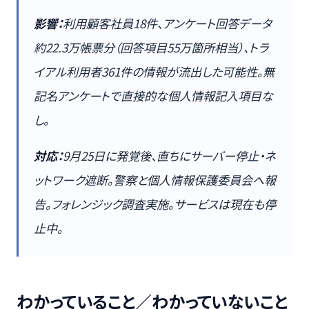
影響：
利用顧客社員18件、アンケート回答データ
約22.3万帳票分（回答項目55万箇所相当）、トラ
イアル利用者361件の情報が流出した可能性。無
記名アンケートで直接的な個人情報記入項目な
し。
対応：
9月25日に発覚後、直ちにサーバー停止・ネ
ットワーク遮断。警察と個人情報保護委員会へ報
告。フォレンジック調査実施。サービスは現在も停
止中。
わかっていること／わかっていないこと