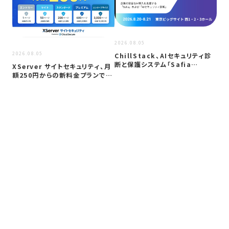
2026
2026.08.05
2026.08.05
ノ
ChillStack、AIセキュリティ診
ル
断と保護システム「Safia…
XServer サイトセキュリティ、月
&#
額250円からの新料金プランで…