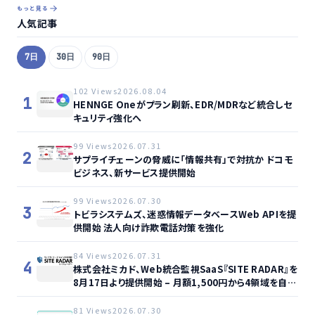
もっと見る
人気記事
7日
30日
90日
102 Views
2026.08.04
1
HENNGE Oneがプラン刷新、EDR/MDRなど統合しセ
キュリティ強化へ
99 Views
2026.07.31
2
サプライチェーンの脅威に「情報共有」で対抗か ドコモ
ビジネス、新サービス提供開始
99 Views
2026.07.30
3
トビラシステムズ、迷惑情報データベースWeb APIを提
供開始 法人向け詐欺電話対策を強化
84 Views
2026.07.31
4
株式会社ミカド、Web統合監視SaaS『SITE RADAR』を
8月17日より提供開始 – 月額1,500円から4領域を自動
監視、動的サイト…
81 Views
2026.07.30