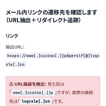
メール内リンクの遷移先を確認します
（URL抽出＋リダイレクト追跡）
リンク
抽出URL：
hxxps://www[.]uizdso[.]jpâgerqlf[@]lvgc
xle[.]cn
⚠ URL偽装を検出：
見た目は
「
」ですが、 実際の接続
www[.]uizdso[.]jp
先は「
」です。
lvgcxle[.]cn