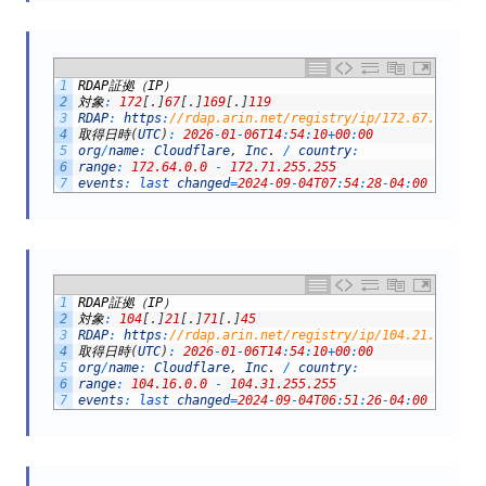
1
RDAP
証拠（
IP
）
2
対象
:
172
[
.
]
67
[
.
]
169
[
.
]
119
3
RDAP
:
https
:
//rdap.arin.net/registry/ip/172.67.169.11
4
取得日時
(
UTC
)
:
2026
-
01
-
06T14
:
54
:
10
+
00
:
00
5
org
/
name
:
Cloudflare
,
Inc
.
/
country
:
6
range
:
172.64.0.0
-
172.71.255.255
7
events
:
last 
changed
=
2024
-
09
-
04T07
:
54
:
28
-
04
:
00
/
regi
1
RDAP
証拠（
IP
）
2
対象
:
104
[
.
]
21
[
.
]
71
[
.
]
45
3
RDAP
:
https
:
//rdap.arin.net/registry/ip/104.21.71.45
4
取得日時
(
UTC
)
:
2026
-
01
-
06T14
:
54
:
10
+
00
:
00
5
org
/
name
:
Cloudflare
,
Inc
.
/
country
:
6
range
:
104.16.0.0
-
104.31.255.255
7
events
:
last 
changed
=
2024
-
09
-
04T06
:
51
:
26
-
04
:
00
/
regi