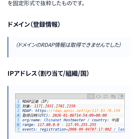
を固定形式で抜粋したものです。
ドメイン（登録情報）
（ドメインのRDAP情報は取得できませんでした）
IPアドレス（割り当て/組織/国）
1
RDAP
証拠（
IP
）
2
対象
:
117
[
.
]
93
[
.
]
78
[
.
]
159
3
RDAP
:
https
:
//rdap.apnic.net/ip/117.93.78.159
4
取得日時
(
UTC
)
:
2026
-
01
-
06T14
:
54
:
09
+
00
:
00
5
org
/
name
:
Chinanet 
Hostmaster
/
country
:
中国
6
range
:
117.80.0.0
-
117.95.255.255
7
events
:
registration
=
2008
-
09
-
04T07
:
17
:
00Z
/
last 
chan