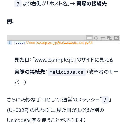
より
右側
が「ホスト名」→
実際の接続先
@
例：
1
https
:
//www.example.jp@malicious.cn/path
見た目：「www.example.jp」のサイトに見える
実際の接続先
：
（攻撃者のサー
malicious.cn
バー）
さらに巧妙な手口として、通常のスラッシュ「
」
/
(U+002F) の代わりに、見た目がよく似た別の
Unicode文字を使うことがあります：