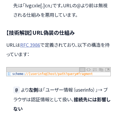
先は「lvgcxle[.]cn」です。URLの@より前は無視
される仕組みを悪用しています。
【技術解説】URL偽装の仕組み
URLは
RFC 3986
で定義されており、以下の構造を持
っています：
1
scheme
:
//[userinfo@]host/path?query#fragment
より
左側
は「ユーザー情報（userinfo）」→ ブ
@
ラウザは認証情報として扱い、
接続先には影響し
ない