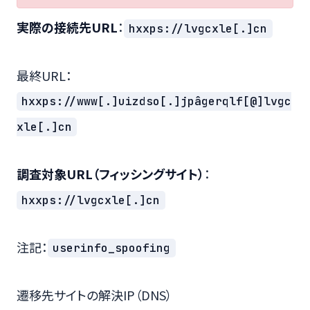
実際の接続先URL
：
hxxps://lvgcxle[.]cn
最終URL：
hxxps://www[.]uizdso[.]jpâgerqlf[@]lvgc
xle[.]cn
調査対象URL（フィッシングサイト）
：
hxxps://lvgcxle[.]cn
注記：
userinfo_spoofing
遷移先サイトの解決IP（DNS）