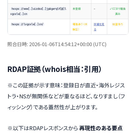
未登録
–
✓ CCSIで報告
hxxps://www[.]uizdso[.]jpâgerqlf[@]l
済み
vgcxle[.]cn
報告あり（未
詳細を見
検証待ち
hxxps://lvgcxle[.]cn/
検証）
る
照合日時: 2026-01-06T14:54:12+00:00 (UTC)
RDAP証拠（whois相当：引用）
※この証拠が示す意味：登録日が直近・海外レジス
トラ・NSが無関係などが重なるほど、なりすまし（フ
ィッシング）である蓋然性が上がります。
※以下はRDAPレスポンスから
再現性のある要点