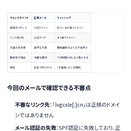
チェックポイント
正規メール
フィッシング
送信元アドレス
公式ドメイン
似ているが違うドメイン
リンク先URL
公式サイト
全く違うドメイン
文面の日本語
自然な文章
機械翻訳のような不自然さ
緊急性の演出
冷静な案内
「24時間以内」など焦らせる
宛名
氏名で呼びかけ
「お客様」など汎用的
今回のメールで確認できる不審点
不審なリンク先
：「lvgcxle[.]cn」は正規のドメイ
ンではありません
メール認証の失敗
：SPF認証に失敗しており、正