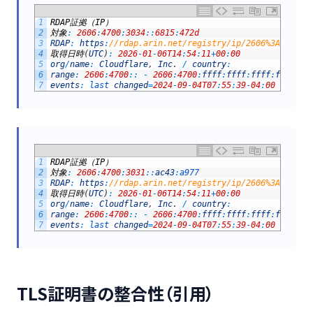
1
RDAP
証拠（
IP
）
2
対象
:
2606
:
4700
:
3034
::
6815
:
472d
3
RDAP
:
https
:
//rdap.arin.net/registry/ip/2606%3A4700%3
4
取得日時
(
UTC
)
:
2026
-
01
-
06T14
:
54
:
11
+
00
:
00
5
org
/
name
:
Cloudflare
,
Inc
.
/
country
:
6
range
:
2606
:
4700
::
-
2606
:
4700
:
ffff
:
ffff
:
ffff
:
ffff
:
ff
7
events
:
last 
changed
=
2024
-
09
-
04T07
:
55
:
39
-
04
:
00
/
regi
1
RDAP
証拠（
IP
）
2
対象
:
2606
:
4700
:
3031
::
ac43
:
a977
3
RDAP
:
https
:
//rdap.arin.net/registry/ip/2606%3A4700%3
4
取得日時
(
UTC
)
:
2026
-
01
-
06T14
:
54
:
11
+
00
:
00
5
org
/
name
:
Cloudflare
,
Inc
.
/
country
:
6
range
:
2606
:
4700
::
-
2606
:
4700
:
ffff
:
ffff
:
ffff
:
ffff
:
ff
7
events
:
last 
changed
=
2024
-
09
-
04T07
:
55
:
39
-
04
:
00
/
regi
TLS証明書の整合性（引用）