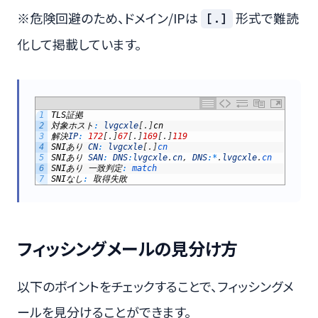
※危険回避のため、ドメイン/IPは
形式で難読
[.]
化して掲載しています。
1
TLS
証拠
2
対象ホスト
:
lvgcxle
[
.
]
cn
3
解決
IP
:
172
[
.
]
67
[
.
]
169
[
.
]
119
4
SNI
あり
CN
:
lvgcxle
[
.
]
cn
5
SNI
あり
SAN
:
DNS
:
lvgcxle
.
cn
,
DNS
:
*
.
lvgcxle
.
cn
6
SNI
あり
一致判定
:
match
7
SNI
なし
:
取得失敗
フィッシングメールの見分け方
以下のポイントをチェックすることで、フィッシングメ
ールを見分けることができます。