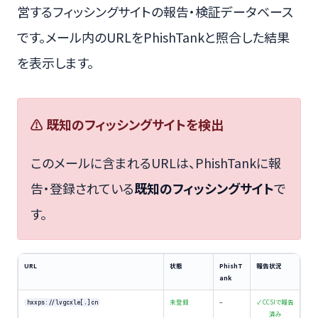
営するフィッシングサイトの報告・検証データベース
です。メール内のURLをPhishTankと照合した結果
を表示します。
⚠ 既知のフィッシングサイトを検出
このメールに含まれるURLは、PhishTankに報
告・登録されている
既知のフィッシングサイト
で
す。
URL
状態
PhishT
報告状況
ank
未登録
–
✓ CCSIで報告
hxxps://lvgcxle[.]cn
済み