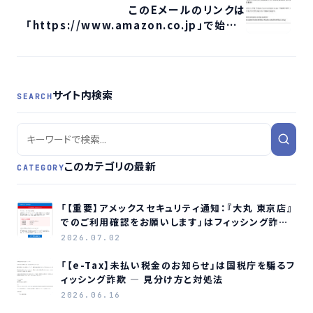
このEメールのリンクは
「https://www.amazon.co.jp」で始まり
ます、という一文に騙されないために
サイト内検索
SEARCH
このカテゴリの最新
CATEGORY
「【重要】アメックスセキュリティ通知：『大丸 東京店』
でのご利用確認をお願いします」はフィッシング詐欺
メールです
2026.07.02
「【e-Tax】未払い税金のお知らせ」は国税庁を騙るフ
ィッシング詐欺 ― 見分け方と対処法
2026.06.16