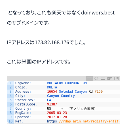
となっており、これも楽天ではなく doinwors.best
のサブドメインです。
IPアドレスは173.82.168.176でした。
これは米国のIPアドレスです。
1
OrgName
:
MULTACOM 
CORPORATION
2
OrgId
:
MULTA
3
Address
:
16654
Soledad 
Canyon 
Rd
#150
4
City
:
Canyon 
Country
5
StateProv
:
CA
6
PostalCode
:
91387
7
Country
:
US
　　　→　（アメリカ合衆国）
8
RegDate
:
2005
-
03
-
23
9
Updated
:
2017
-
01
-
28
10
Ref
:
https
:
//rdap.arin.net/registry/entity/MU