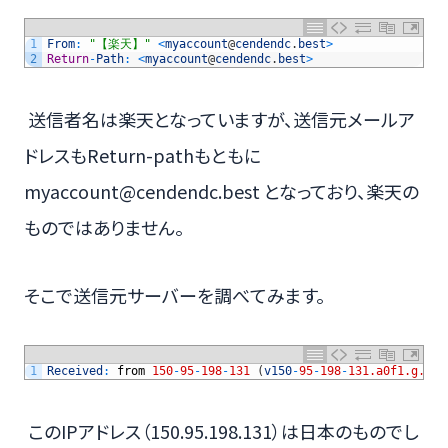
1
From
:
"【楽天】"
<
myaccount
@
cendendc
.
best
>
2
Return
-
Path
:
<
myaccount
@
cendendc
.
best
>
送信者名は楽天となっていますが、送信元メールア
ドレスもReturn-pathもともに
myaccount@cendendc.best となっており、楽天の
ものではありません。
そこで送信元サーバーを調べてみます。
1
Received
:
from
150
-
95
-
198
-
131
(
v150
-
95
-
198
-
131.a0f1.g.tyo
このIPアドレス（150.95.198.131）は日本のものでし