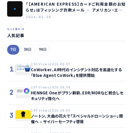
「【AMERICAN EXPRESS】カードご利用金額のお知
らせ」はフィッシング詐欺メール ― アメリカン・エキ
スプレスを装う偽メールの見分け方
2026.06.10
もっと見る
人気記事
7日
30日
90日
230 Views
2026.08.07
1
CoWorker、AI時代のインシデント対応を高速化する
「Blue Agent CoWork」を提供開始
197 Views
2026.08.04
2
HENNGE Oneがプラン刷新、EDR/MDRなど統合しセ
キュリティ強化へ
149 Views
2026.08.05
3
ノートン、大曲の花火で「スペシャルドローンショー」開
催へ – サイバーセーフティ啓発