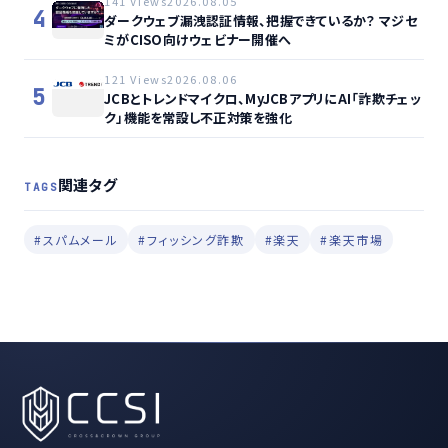
141 Views
2026.08.05
4
ダークウェブ漏洩認証情報、把握できているか？ マジセ
ミがCISO向けウェビナー開催へ
121 Views
2026.08.06
5
JCBとトレンドマイクロ、MyJCBアプリにAI「詐欺チェッ
ク」機能を常設し不正対策を強化
関連タグ
TAGS
#スパムメール
#フィッシング詐欺
#楽天
#楽天市場