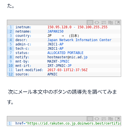
た。
1
inetnum
:
150.95.128.0
-
150.100.255.255
2
netname
:
JAPAN150
3
country
:
JP
　　　→　（日本）
4
descr
:
Japan 
Network 
Information 
Center
5
admin
-
c
:
JNIC1
-
AP
6
tech
-
c
:
JNIC1
-
AP
7
status
:
ALLOCATED 
PORTABLE
8
notify
:
hostmaster
@
nic
.
ad
.
jp
9
mnt
-
by
:
MAINT
-
JPNIC
10
mnt
-
irt
:
IRT
-
JPNIC
-
JP
11
last
-
modified
:
2017
-
03
-
13T12
:
37
:
56Z
12
source
:
APNIC
次にメール本文中のボタンの誘導先を調べてみま
す。
1
href
=
"https://id.rakuten.co.jp.doinwors.best/certificati