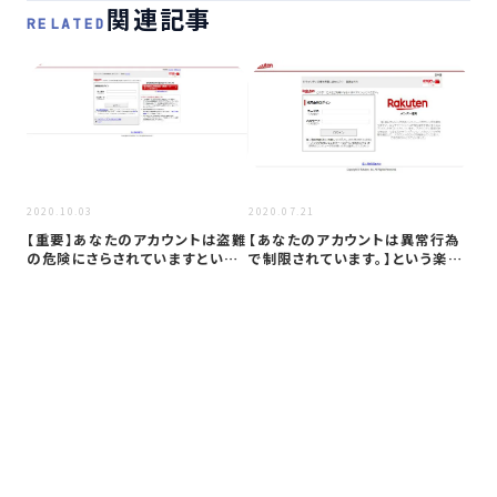
関連記事
RELATED
2020
2020.10.03
2020.07.21
「
【重要】あなたのアカウントは盗難
【あなたのアカウントは異常行為
い
の危険にさらされていますという
で制限されています。】という楽天
欺
楽天か…
からの…