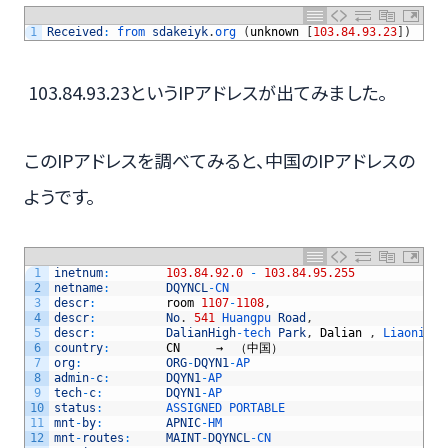
1
Received
:
from 
sdakeiyk
.
org
(
unknown
[
103.84.93.23
]
)
103.84.93.23というIPアドレスが出てみました。
このIPアドレスを調べてみると、中国のIPアドレスの
ようです。
1
inetnum
:
103.84.92.0
-
103.84.95.255
2
netname
:
DQYNCL
-
CN
3
descr
:
room
1107
-
1108
,
4
descr
:
No
.
541
Huangpu 
Road
,
5
descr
:
DalianHigh
-
tech 
Park
,
Dalian
,
Liaoning 
6
country
:
CN
　　　→　（中国）
7
org
:
ORG
-
DQYN1
-
AP
8
admin
-
c
:
DQYN1
-
AP
9
tech
-
c
:
DQYN1
-
AP
10
status
:
ASSIGNED 
PORTABLE
11
mnt
-
by
:
APNIC
-
HM
12
mnt
-
routes
:
MAINT
-
DQYNCL
-
CN