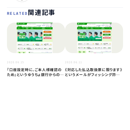
関連記事
RELATED
2020
2020.06.15
2020.06.11
「
『口座設定時に、ご本人様確認の
《対応した払込取扱票に限ります》
と
ため』というゆうちょ銀行からのメ
というメールがフィッシング詐欺
が
ールが…
か検証…