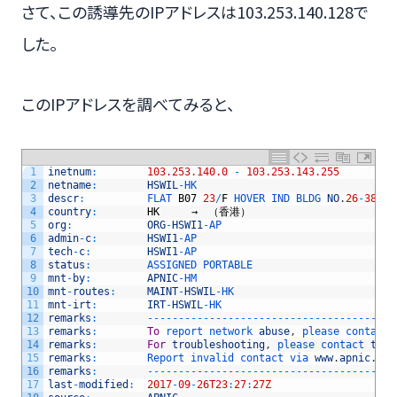
さて、この誘導先のIPアドレスは103.253.140.128で
した。
このIPアドレスを調べてみると、
1
inetnum
:
103.253.140.0
-
103.253.143.255
2
netname
:
HSWIL
-
HK
3
descr
:
FLAT 
B07
23
/
F
HOVER 
IND 
BLDG 
NO
.
26
-
38
KW
4
country
:
HK
　　　→　（香港）
5
org
:
ORG
-
HSWI1
-
AP
6
admin
-
c
:
HSWI1
-
AP
7
tech
-
c
:
HSWI1
-
AP
8
status
:
ASSIGNED 
PORTABLE
9
mnt
-
by
:
APNIC
-
HM
10
mnt
-
routes
:
MAINT
-
HSWIL
-
HK
11
mnt
-
irt
:
IRT
-
HSWIL
-
HK
12
remarks
:
--
--
--
--
--
--
--
--
--
--
--
--
--
--
--
--
--
--
--
--
13
remarks
:
To
report 
network 
abuse
,
please 
contact 
14
remarks
:
For
troubleshooting
,
please 
contact 
tech
15
remarks
:
Report 
invalid 
contact 
via 
www
.
apnic
.
net
16
remarks
:
--
--
--
--
--
--
--
--
--
--
--
--
--
--
--
--
--
--
--
--
17
last
-
modified
:
2017
-
09
-
26T23
:
27
:
27Z