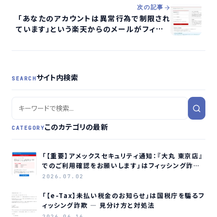
次の記事
「あなたのアカウントは異常行為で制限され
ています」という楽天からのメールがフィッシ
ング詐欺か検証する
サイト内検索
SEARCH
このカテゴリの最新
CATEGORY
「【重要】アメックスセキュリティ通知：『大丸 東京店』
でのご利用確認をお願いします」はフィッシング詐欺
メールです
2026.07.02
「【e-Tax】未払い税金のお知らせ」は国税庁を騙るフ
ィッシング詐欺 ― 見分け方と対処法
2026.06.16