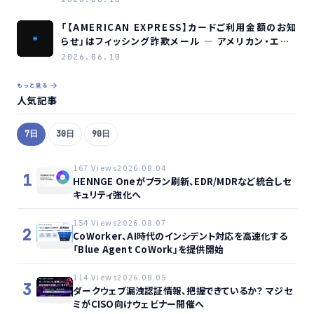
「【AMERICAN EXPRESS】カードご利用金額のお知
らせ」はフィッシング詐欺メール ― アメリカン・エキ
スプレスを装う偽メールの見分け方
2026.06.10
もっと見る
人気記事
7日
30日
90日
167 Views
2026.08.04
1
HENNGE Oneがプラン刷新、EDR/MDRなど統合しセ
キュリティ強化へ
154 Views
2026.08.07
2
CoWorker、AI時代のインシデント対応を高速化する
「Blue Agent CoWork」を提供開始
114 Views
2026.08.05
3
ダークウェブ漏洩認証情報、把握できているか？ マジセ
ミがCISO向けウェビナー開催へ