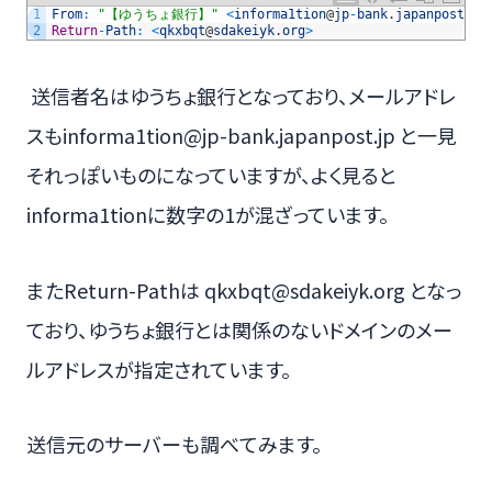
1
From
:
"【ゆうちょ銀行】"
<
informa1tion
@
jp
-
bank
.
japanpost
.
jp
2
Return
-
Path
:
<
qkxbqt
@
sdakeiyk
.
org
>
送信者名はゆうちょ銀行となっており、メールアドレ
スもinforma1tion@jp-bank.japanpost.jp と一見
それっぽいものになっていますが、よく見ると
informa1tionに数字の1が混ざっています。
またReturn-Pathは qkxbqt@sdakeiyk.org となっ
ており、ゆうちょ銀行とは関係のないドメインのメー
ルアドレスが指定されています。
送信元のサーバーも調べてみます。