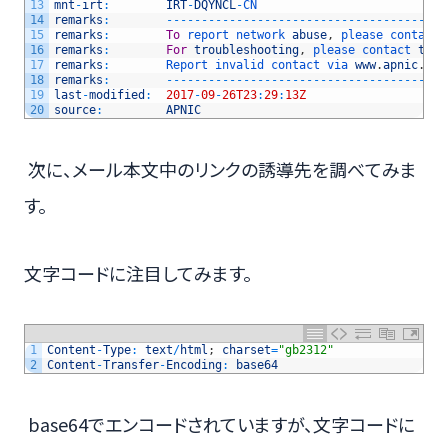
13
mnt
-
irt
:
IRT
-
DQYNCL
-
CN
14
remarks
:
--
--
--
--
--
--
--
--
--
--
--
--
--
--
--
--
--
--
--
--
15
remarks
:
To
report 
network 
abuse
,
please 
contact 
16
remarks
:
For
troubleshooting
,
please 
contact 
tech
17
remarks
:
Report 
invalid 
contact 
via 
www
.
apnic
.
net
18
remarks
:
--
--
--
--
--
--
--
--
--
--
--
--
--
--
--
--
--
--
--
--
19
last
-
modified
:
2017
-
09
-
26T23
:
29
:
13Z
20
source
:
APNIC
次に、メール本文中のリンクの誘導先を調べてみま
す。
文字コードに注目してみます。
1
Content
-
Type
:
text
/
html
;
charset
=
"gb2312"
2
Content
-
Transfer
-
Encoding
:
base64
base64でエンコードされていますが、文字コードに