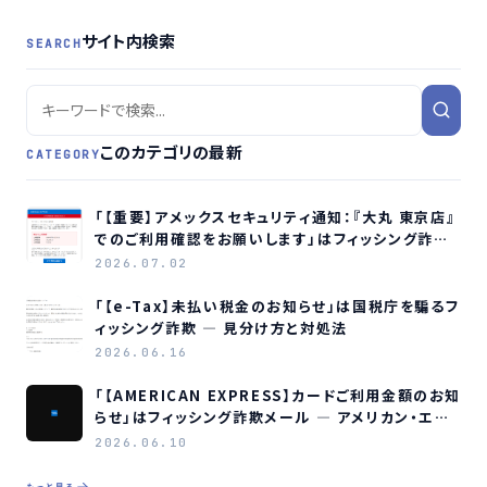
サイト内検索
SEARCH
このカテゴリの最新
CATEGORY
「【重要】アメックスセキュリティ通知：『大丸 東京店』
でのご利用確認をお願いします」はフィッシング詐欺
メールです
2026.07.02
「【e-Tax】未払い税金のお知らせ」は国税庁を騙るフ
ィッシング詐欺 ― 見分け方と対処法
2026.06.16
「【AMERICAN EXPRESS】カードご利用金額のお知
らせ」はフィッシング詐欺メール ― アメリカン・エキ
スプレスを装う偽メールの見分け方
2026.06.10
もっと見る