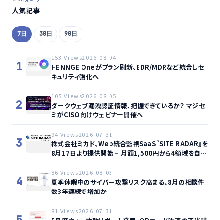
人気記事
7日
30日
90日
153 Views
2026.08.04
1
HENNGE Oneがプラン刷新、EDR/MDRなど統合しセ
キュリティ強化へ
105 Views
2026.08.05
2
ダークウェブ漏洩認証情報、把握できているか？ マジセ
ミがCISO向けウェビナー開催へ
94 Views
2026.07.31
3
株式会社ミカド、Web統合監視SaaS『SITE RADAR』を
8月17日より提供開始 – 月額1,500円から4領域を自動
監視、動的サイト…
86 Views
2026.08.03
4
夏季休暇中のサイバー攻撃リスク高まる、8月の相談件
数3年連続で増加か
81 Views
2026.07.31
5