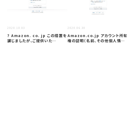
2020
2020.10.03
2020.06.30
「A
? Amazon. co. jp この措置を
Amazon.co.jp アカウント所有
ア
講じましたが、ご提供いた…
権の証明（名前、その他個人情…