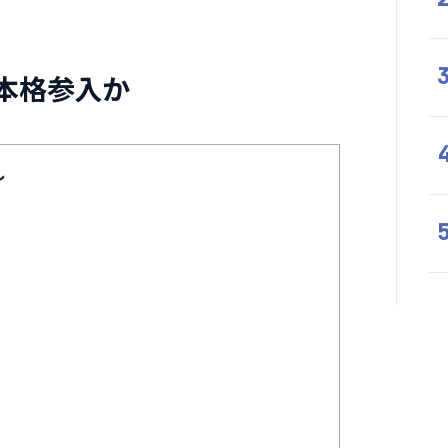
場へ本格参入か
し