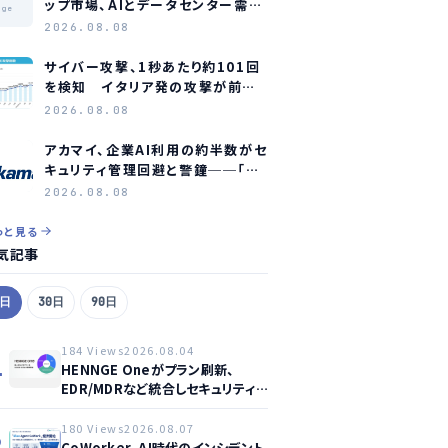
ップ市場、AIとデータセンター需要
age
に牽引され2035年に約1.1兆ドル
2026.08.08
規模へ成長か
サイバー攻撃、1秒あたり約101回
を検知 イタリア発の攻撃が前年
同期比約75倍に急増
2026.08.08
アカマイ、企業AI利用の約半数がセ
キュリティ管理回避と警鐘──「シ
ャドーAI」が新たな脅威に
2026.08.08
っと見る
気記事
7日
30日
90日
184 Views
2026.08.04
1
HENNGE Oneがプラン刷新、
EDR/MDRなど統合しセキュリティ
強化へ
180 Views
2026.08.07
2
CoWorker、AI時代のインシデント