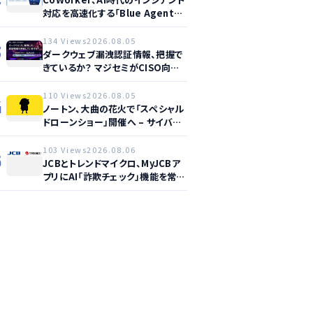
対応を高速化する「Blue Agent
CoWork」を提供開始
134 Views
2026.08.05
3
ダークウェブ漏洩認証情報、把握で
きているか？ マジセミがCISO向け
ウェビナー開催へ
110 Views
2026.08.05
4
ノートン、大曲の花火で「スペシャル
ドローンショー」開催へ – サイバー
セーフティ啓発
103 Views
2026.08.06
5
JCBとトレンドマイクロ、MyJCBア
プリにAI「詐欺チェック」機能を常設
し不正対策を強化