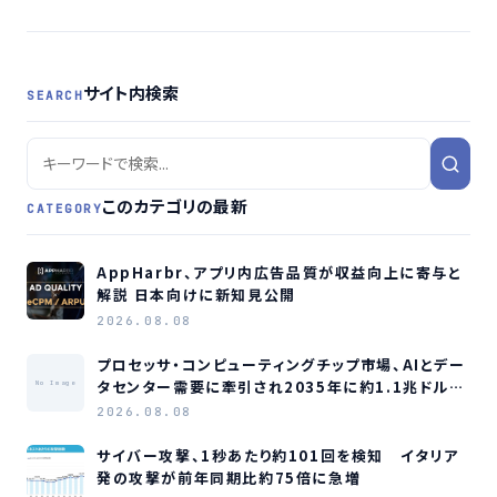
威と規制強化が成長を牽引
サイト内検索
SEARCH
このカテゴリの最新
CATEGORY
AppHarbr、アプリ内広告品質が収益向上に寄与と
解説 日本向けに新知見公開
2026.08.08
プロセッサ・コンピューティングチップ市場、AIとデー
タセンター需要に牽引され2035年に約1.1兆ドル規
No Image
模へ成長か
2026.08.08
サイバー攻撃、1秒あたり約101回を検知 イタリア
発の攻撃が前年同期比約75倍に急増