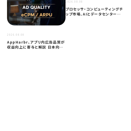
2026.08.08
プロセッサ・コンピューティングチ
ップ市場、AIとデータセンター需
要に…
2026
2026.08.08
サイ
AppHarbr、アプリ内広告品質が
を
収益向上に寄与と解説 日本向け
同
に…