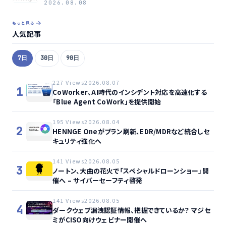
2026.08.08
もっと見る
人気記事
7日
30日
90日
227 Views
2026.08.07
1
CoWorker、AI時代のインシデント対応を高速化する
「Blue Agent CoWork」を提供開始
195 Views
2026.08.04
2
HENNGE Oneがプラン刷新、EDR/MDRなど統合しセ
キュリティ強化へ
141 Views
2026.08.05
3
ノートン、大曲の花火で「スペシャルドローンショー」開
催へ – サイバーセーフティ啓発
141 Views
2026.08.05
4
ダークウェブ漏洩認証情報、把握できているか？ マジセ
ミがCISO向けウェビナー開催へ