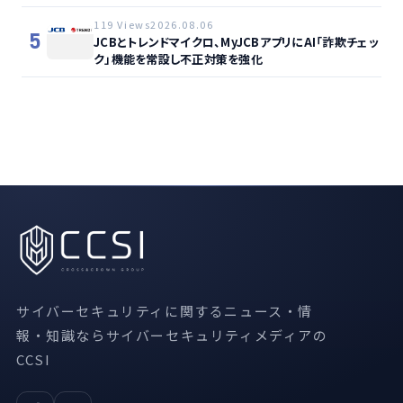
119 Views
2026.08.06
5
JCBとトレンドマイクロ、MyJCBアプリにAI「詐欺チェッ
ク」機能を常設し不正対策を強化
サイバーセキュリティに関するニュース・情
報・知識ならサイバーセキュリティメディアの
CCSI